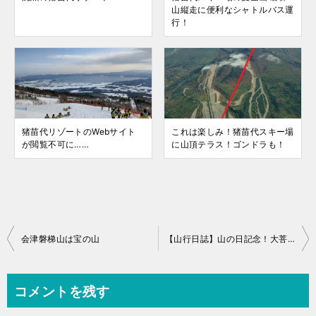
山縦走に便利なシャトルバス運
行！
猪苗代リゾートのWebサイト
これは楽しみ！猪苗代スキー場
が閲覧不可に……
に山頂テラス！ゴンドラも！
投
会津磐梯山は宝の山
【山行日誌】山の日記念！大菩薩嶺に登る
稿
ナ
コメントを残す
ビ