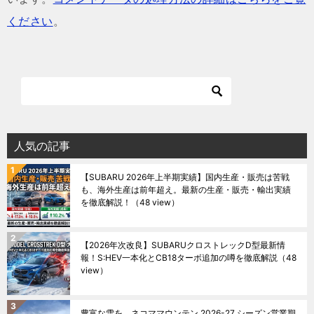
ください
。
人気の記事
【SUBARU 2026年上半期実績】国内生産・販売は苦戦
も、海外生産は前年超え。最新の生産・販売・輸出実績
を徹底解説！
（48 view）
【2026年次改良】SUBARUクロストレックD型最新情
報！S:HEV一本化とCB18ターボ追加の噂を徹底解説
（48
view）
豊富な雪を。ネコママウンテン 2026-27 シーズン営業期