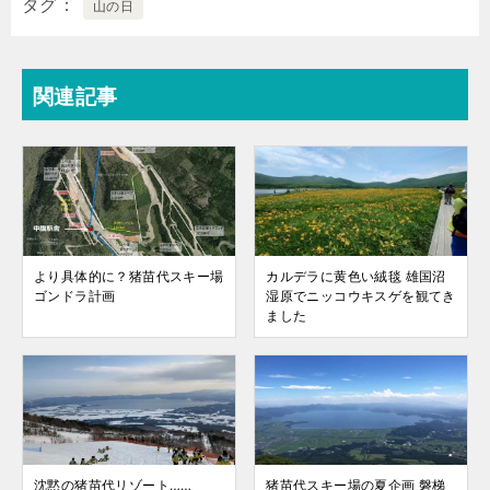
タグ
山の日
関連記事
より具体的に？猪苗代スキー場
カルデラに黄色い絨毯 雄国沼
ゴンドラ計画
湿原でニッコウキスゲを観てき
ました
沈黙の猪苗代リゾート……
猪苗代スキー場の夏企画 磐梯