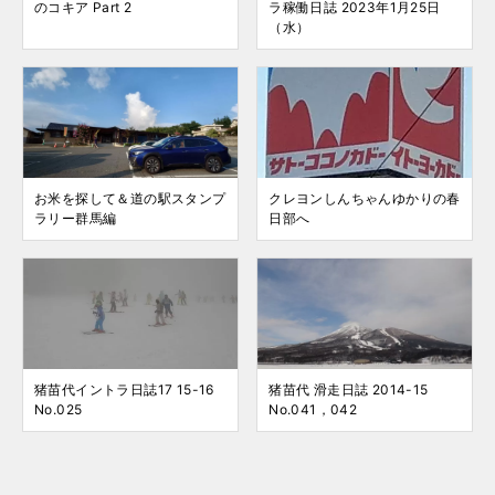
のコキア Part 2
ラ稼働日誌 2023年1月25日
（水）
お米を探して＆道の駅スタンプ
クレヨンしんちゃんゆかりの春
ラリー群馬編
日部へ
猪苗代イントラ日誌17 15-16
猪苗代 滑走日誌 2014-15
No.025
No.041，042