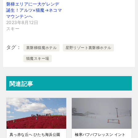
磐梯エリアに一大ゲレンデ
誕生！アルツ×猫魔→ネコマ
マウンテンへ
2023年8月12日
スキー
タグ
裏磐梯猫魔ホテル
星野リゾート裏磐梯ホテル
猫魔スキー場
関連記事
真っ赤な丘へ ひたち海浜公園
極寒バフバフレッスン イント