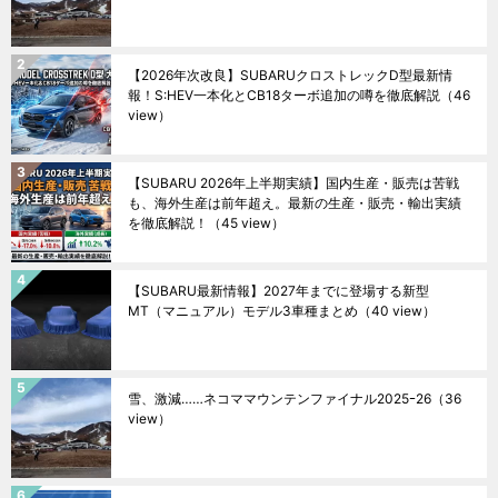
【2026年次改良】SUBARUクロストレックD型最新情
報！S:HEV一本化とCB18ターボ追加の噂を徹底解説
（46
view）
【SUBARU 2026年上半期実績】国内生産・販売は苦戦
も、海外生産は前年超え。最新の生産・販売・輸出実績
を徹底解説！
（45 view）
【SUBARU最新情報】2027年までに登場する新型
MT（マニュアル）モデル3車種まとめ
（40 view）
雪、激減……ネコママウンテンファイナル2025ｰ26
（36
view）