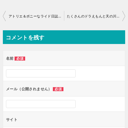
投
アトリエ＆ポニーなライド日誌 No.010
たくさんのドラえもんと天の川（テレビ朝日夏祭り2015）
稿
ナ
コメントを残す
ビ
ゲ
名前
必須
ー
シ
ョ
ン
メール（公開されません）
必須
サイト