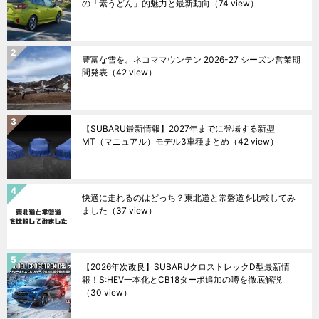
の「素うどん」的魅力と最新動向
（74 view）
豊富な雪を。ネコママウンテン 2026-27 シーズン営業期
間発表
（42 view）
【SUBARU最新情報】2027年までに登場する新型
MT（マニュアル）モデル3車種まとめ
（42 view）
快適に走れるのはどっち？東北道と常磐道を比較してみ
ました
（37 view）
【2026年次改良】SUBARUクロストレックD型最新情
報！S:HEV一本化とCB18ターボ追加の噂を徹底解説
（30 view）