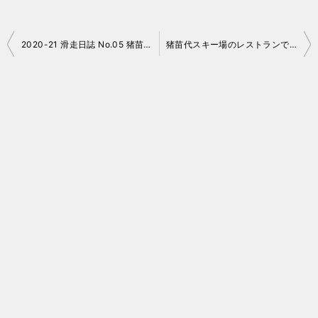
投
2020-21 滑走日誌 No.05 猪苗代スキー場（アフターは土津神社で初詣）
猪苗代スキー場のレストランで「スマホオーダー」
稿
ナ
ビ
ゲ
ー
シ
ョ
ン