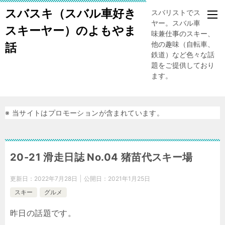
スバスキ（スバル車好き
スバリストでスキー
ヤー。スバル車、趣
スキーヤー）のよもやま
味兼仕事のスキー、
他の趣味（自転車、
話
鉄道）など色々な話
題をご提供しており
ます。
※ 当サイトはプロモーションが含まれています。
20-21 滑走日誌 No.04 猪苗代スキー場
更新日：
2022年7月28日
公開日：
2021年1月25日
スキー
グルメ
昨日の話題です。