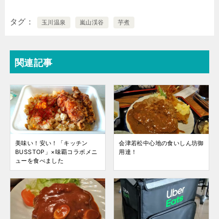
タグ
玉川温泉
嵐山渓谷
芋煮
関連記事
美味い！安い！「キッチン
会津若松中心地の食いしん坊御
BUSSTOP」×味覇コラボメニ
用達！
ューを食べました