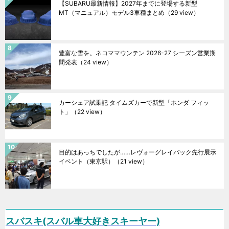
【SUBARU最新情報】2027年までに登場する新型
MT（マニュアル）モデル3車種まとめ
（29 view）
豊富な雪を。ネコママウンテン 2026-27 シーズン営業期
間発表
（24 view）
カーシェア試乗記 タイムズカーで新型「ホンダ フィッ
ト」
（22 view）
目的はあっちでしたが……レヴォーグレイバック先行展示
イベント（東京駅）
（21 view）
スバスキ(スバル車大好きスキーヤー)