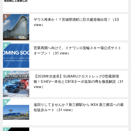
ザウス再来か！？茨城県境町に巨大建造物出現！
（33
view）
営業再開へ向けて。イナワシロ箕輪スキー場公式サイト
オープン！
（31 view）
【2026年次改良】SUBARUクロストレックD型最新情
報！S:HEV一本化とCB18ターボ追加の噂を徹底解説
（31
view）
遠回りしてませんか？新三郷駅から IKEA 新三郷店への最
短徒歩ルート
（31 view）