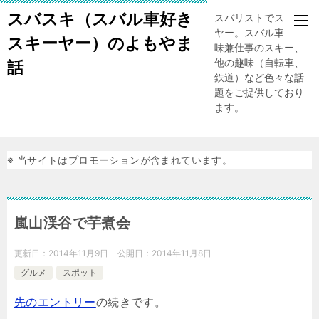
スバスキ（スバル車好き
スバリストでスキー
ヤー。スバル車、趣
スキーヤー）のよもやま
味兼仕事のスキー、
他の趣味（自転車、
話
鉄道）など色々な話
題をご提供しており
ます。
※ 当サイトはプロモーションが含まれています。
嵐山渓谷で芋煮会
更新日：
2014年11月9日
公開日：
2014年11月8日
グルメ
スポット
先のエントリー
の続きです。