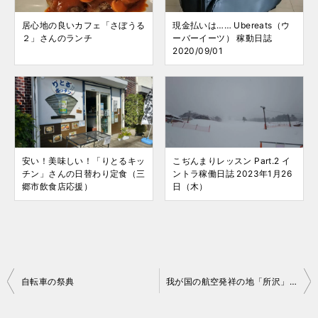
居心地の良いカフェ「さぼうる
現金払いは…… Ubereats（ウ
２」さんのランチ
ーバーイーツ） 稼動日誌
2020/09/01
安い！美味しい！「りとるキッ
こぢんまりレッスン Part.2 イ
チン」さんの日替わり定食（三
ントラ稼働日誌 2023年1月26
郷市飲食店応援）
日（木）
投
自転車の祭典
我が国の航空発祥の地「所沢」散策
稿