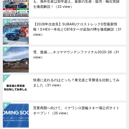
も、海外生産は前年超え。最新の生産・販売・輸出実績
を徹底解説！
（32 view）
【2026年次改良】SUBARUクロストレックD型最新情
報！S:HEV一本化とCB18ターボ追加の噂を徹底解説
（31
view）
雪、激減……ネコママウンテンファイナル2025ｰ26
（31
view）
快適に走れるのはどっち？東北道と常磐道を比較してみ
ました
（31 view）
営業再開へ向けて。イナワシロ箕輪スキー場公式サイト
オープン！
（25 view）