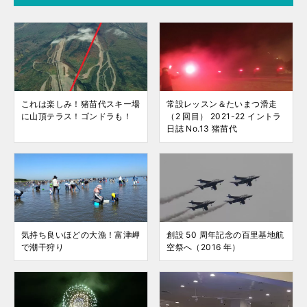
これは楽しみ！猪苗代スキー場
常設レッスン＆たいまつ滑走
に山頂テラス！ゴンドラも！
（2 回目） 2021-22 イントラ
日誌 No.13 猪苗代
気持ち良いほどの大漁！富津岬
創設 50 周年記念の百里基地航
で潮干狩り
空祭へ（2016 年）