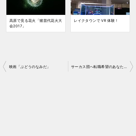
高原で見る花火「猪苗代花火大
レイクタウンで VR 体験！
会2017」
投
映画「ぶどうのなみだ」
サーカス団へ転職希望のあなたへ 空中ブランコスクール
稿
ナ
ビ
ゲ
ー
シ
ョ