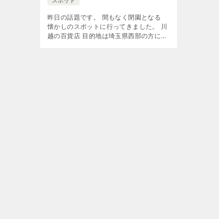
スポット
昨日の話題です。 間もなく閉園となる
懐かしのスポットに行ってきました。 川
越の百貨店 目的地は埼玉県西部の方には
馴染み深い地元資本の百貨店「丸広」。
ここの屋上に、古くから続く わんぱくラ
ンドがあります。 現在、運営 […]