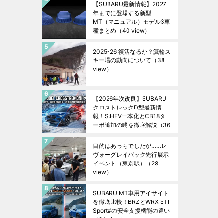
【SUBARU最新情報】2027
年までに登場する新型
MT（マニュアル）モデル3車
種まとめ
（40 view）
2025-26 復活なるか？箕輪ス
キー場の動向について
（38
view）
【2026年次改良】SUBARU
クロストレックD型最新情
報！S:HEV一本化とCB18タ
ーボ追加の噂を徹底解説
（36
view）
目的はあっちでしたが……レ
ヴォーグレイバック先行展示
イベント（東京駅）
（28
view）
SUBARU MT車用アイサイト
を徹底比較！BRZとWRX STI
Sport#の安全支援機能の違い