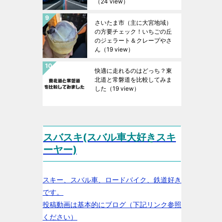
（24 view）
さいたま市（主に大宮地域）
の方要チェック！いちごの丘
のジェラート＆クレープやさ
ん
（19 view）
快適に走れるのはどっち？東
北道と常磐道を比較してみま
した
（19 view）
スバスキ(スバル車大好きスキ
ーヤー)
スキー、スバル車、ロードバイク、鉄道好き
です。
投稿動画は基本的にブログ（下記リンク参照
ください）