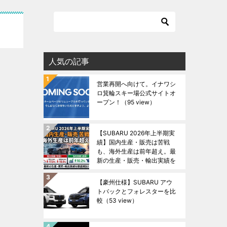
人気の記事
営業再開へ向けて。イナワシ
ロ箕輪スキー場公式サイトオ
ープン！
（95 view）
【SUBARU 2026年上半期実
績】国内生産・販売は苦戦
も、海外生産は前年超え。最
新の生産・販売・輸出実績を
徹底解説！
（54 view）
【豪州仕様】SUBARU アウ
トバックとフォレスターを比
較
（53 view）