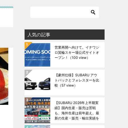
人気の記事
営業再開へ向けて。イナワシ
ロ箕輪スキー場公式サイトオ
ープン！
（100 view）
【豪州仕様】SUBARU アウ
トバックとフォレスターを比
較
（57 view）
【SUBARU 2026年上半期実
績】国内生産・販売は苦戦
も、海外生産は前年超え。最
新の生産・販売・輸出実績を
徹底解説！
（48 view）