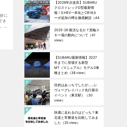
【2026年次改良】SUBARU
クロストレックD型最新情
報！S:HEV一本化とCB18タ
の折に
ーボ追加の噂を徹底解説
（44
でき
view）
す。
2025-26 復活なるか？箕輪ス
れまし
キー場の動向について
（41
い、あ
view）
【SUBARU最新情報】2027
年までに登場する新型
MT（マニュアル）モデル3車
種まとめ
（38 view）
目的はあっちでしたが……レ
ヴォーグレイバック先行展示
イベント（東京駅）
（30
view）
快適に走れるのはどっち？東
北道と常磐道を比較してみま
した
（25 view）