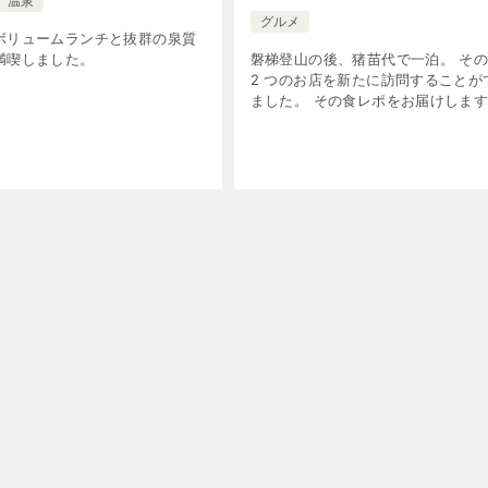
温泉
グルメ
ボリュームランチと抜群の泉質
磐梯登山の後、猪苗代で一泊。 そ
満喫しました。
2 つのお店を新たに訪問することが
ました。 その食レポをお届けしま
國康亭（くにやすてい） 夕食で訪
た。 猪苗代町内の個人店は早仕舞
るいは夜の営業はそもそもしな […]