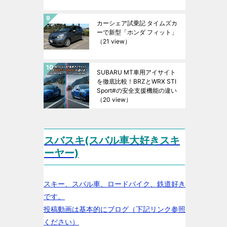
カーシェア試乗記 タイムズカ
ーで新型「ホンダ フィット」
（21 view）
SUBARU MT車用アイサイト
を徹底比較！BRZとWRX STI
Sport#の安全支援機能の違い
（20 view）
スバスキ(スバル車大好きスキ
ーヤー)
スキー、スバル車、ロードバイク、鉄道好き
です。
投稿動画は基本的にブログ（下記リンク参照
ください）