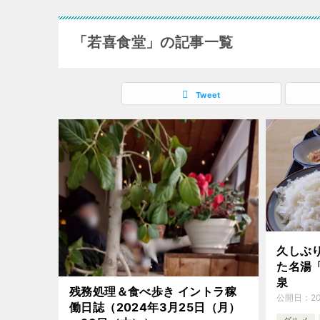
「若喜食堂」の記事一覧
Tweet
久しぶ
た名湯
泉
残務処理＆食べ歩き イントラ稼
公開日：
2
働日誌（2024年3月25日（月）