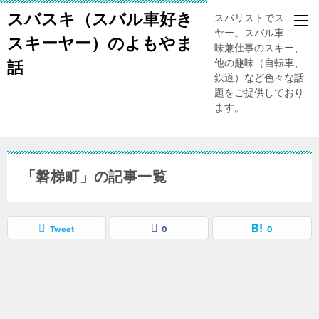
スバスキ（スバル車好き
スバリストでスキー
ヤー。スバル車、趣
スキーヤー）のよもやま
味兼仕事のスキー、
他の趣味（自転車、
話
鉄道）など色々な話
題をご提供しており
ます。
「磐梯町」の記事一覧
Tweet
0
0