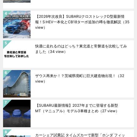
【2026年次改良】SUBARUクロストレックD型最新情
報！S:HEV一本化とCB18ターボ追加の噂を徹底解説
（35
view）
快適に走れるのはどっち？東北道と常磐道を比較してみ
ました
（34 view）
ザウス再来か！？茨城県境町に巨大建造物出現！
（32
view）
【SUBARU最新情報】2027年までに登場する新型
MT（マニュアル）モデル3車種まとめ
（27 view）
カーシェア試乗記 タイムズカーで新型「ホンダ フィッ