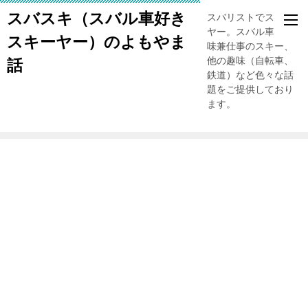
スバスキ（スバル車好き
スバリストでスキー
ヤー。スバル車、趣
スキーヤー）のよもやま
味兼仕事のスキー、
他の趣味（自転車、
話
鉄道）など色々な話
題をご提供しており
ます。