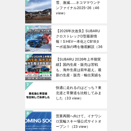
雪、激減……ネコママウンテ
ンファイナル2025ｰ26
（46
view）
【2026年次改良】SUBARU
クロストレックD型最新情
報！S:HEV一本化とCB18タ
ーボ追加の噂を徹底解説
（36
view）
【SUBARU 2026年上半期実
績】国内生産・販売は苦戦
も、海外生産は前年超え。最
新の生産・販売・輸出実績を
徹底解説！
（34 view）
快適に走れるのはどっち？東
北道と常磐道を比較してみま
した
（33 view）
営業再開へ向けて。イナワシ
ロ箕輪スキー場公式サイトオ
ープン！
（23 view）