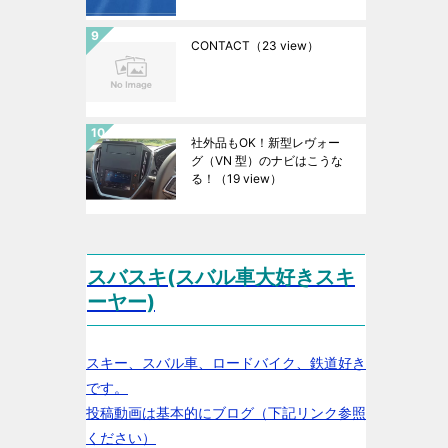
CONTACT
（23 view）
社外品もOK！新型レヴォー
グ（VN 型）のナビはこうな
る！
（19 view）
スバスキ(スバル車大好きスキ
ーヤー)
スキー、スバル車、ロードバイク、鉄道好き
です。
投稿動画は基本的にブログ（下記リンク参照
ください）