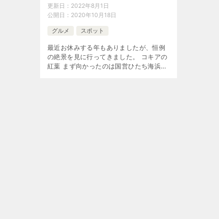
更新日：
2022年8月1日
公開日：
2020年10月18日
グルメ
スポット
最近お休みする年もありましたが、恒例
の絶景を見に行ってきました。 コキアの
紅葉 まず向かったのは国営ひたち海浜公
園。 目的はみはらしの丘のコキア。Web
サイトでちょうど見頃という情報。 天気
予報は前日まで良くない感じで […]