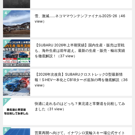
雪、激減……ネコママウンテンファイナル2025ｰ26
（46
view）
【SUBARU 2026年上半期実績】国内生産・販売は苦戦
も、海外生産は前年超え。最新の生産・販売・輸出実績
を徹底解説！
（37 view）
【2026年次改良】SUBARUクロストレックD型最新情
報！S:HEV一本化とCB18ターボ追加の噂を徹底解説
（36
view）
快適に走れるのはどっち？東北道と常磐道を比較してみ
ました
（31 view）
営業再開へ向けて。イナワシロ箕輪スキー場公式サイト