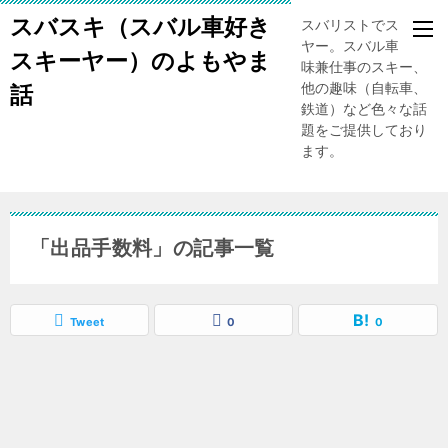
スバスキ（スバル車好き
スバリストでスキー
ヤー。スバル車、趣
スキーヤー）のよもやま
味兼仕事のスキー、
他の趣味（自転車、
話
鉄道）など色々な話
題をご提供しており
ます。
「出品手数料」の記事一覧
Tweet
0
0