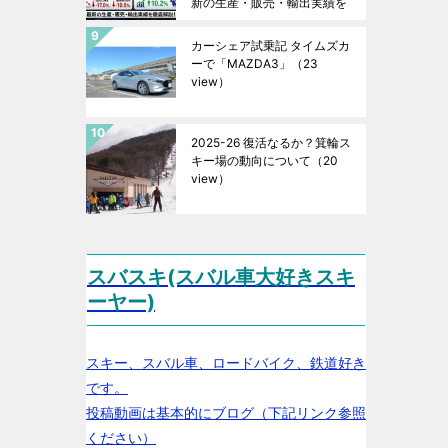
新の生産・販売・輸出実績を
徹底解説！
（23 view）
カーシェア試乗記 タイムズカ
ーで「MAZDA3」
（23
view）
2025-26 復活なるか？箕輪ス
キー場の動向について
（20
view）
スバスキ(スバル車大好きスキ
ーヤー)
スキー、スバル車、ロードバイク、鉄道好き
です。
投稿動画は基本的にブログ（下記リンク参照
ください）