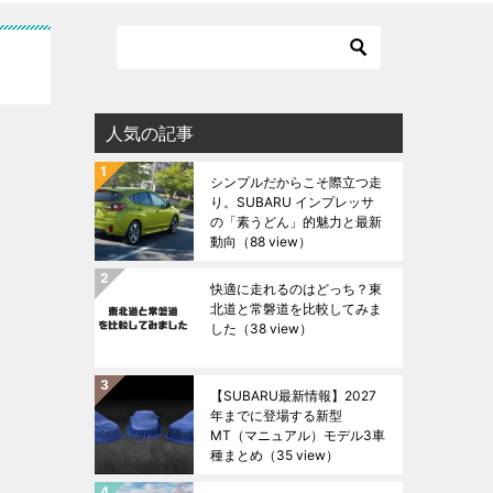
人気の記事
シンプルだからこそ際立つ走
り。SUBARU インプレッサ
の「素うどん」的魅力と最新
動向
（88 view）
快適に走れるのはどっち？東
北道と常磐道を比較してみま
した
（38 view）
【SUBARU最新情報】2027
年までに登場する新型
MT（マニュアル）モデル3車
種まとめ
（35 view）