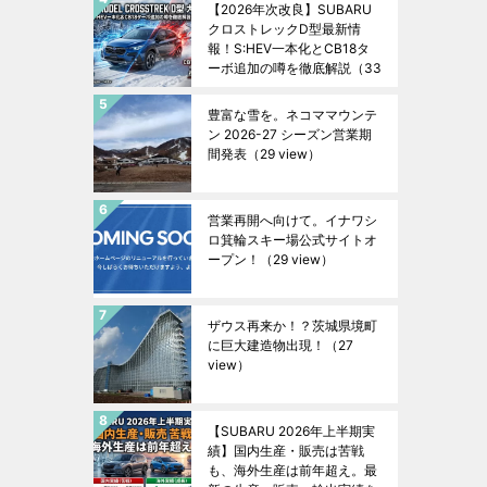
【2026年次改良】SUBARU
クロストレックD型最新情
報！S:HEV一本化とCB18タ
ーボ追加の噂を徹底解説
（33
view）
豊富な雪を。ネコママウンテ
ン 2026-27 シーズン営業期
間発表
（29 view）
営業再開へ向けて。イナワシ
ロ箕輪スキー場公式サイトオ
ープン！
（29 view）
ザウス再来か！？茨城県境町
に巨大建造物出現！
（27
view）
【SUBARU 2026年上半期実
績】国内生産・販売は苦戦
も、海外生産は前年超え。最