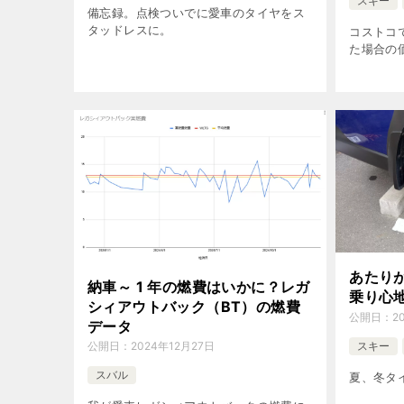
スキー
備忘録。点検ついでに愛車のタイヤをス
タッドレスに。
コストコ
た場合の
あたり
納車～ 1 年の燃費はいかに？レガ
乗り心
シィアウトバック（BT）の燃費
公開日：
2
データ
スキー
公開日：
2024年12月27日
スバル
夏、冬タ