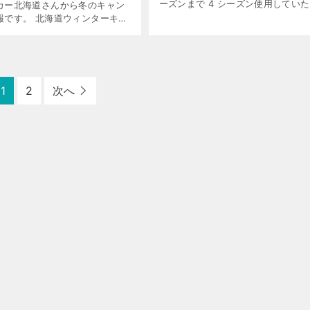
ーズンまで 4 シーズン使用してい
カー北海道さんから冬のキャン
フトコロ状況寂しい中ですが、流石
報です。 北海道ウィンターキャ
ばいか と思い今季は替えることに
 キャンペーン名はタイトルの通
[…]
WD スタッドレス装着のレンタカ
最大 30% オフとな […]
1
2
次へ