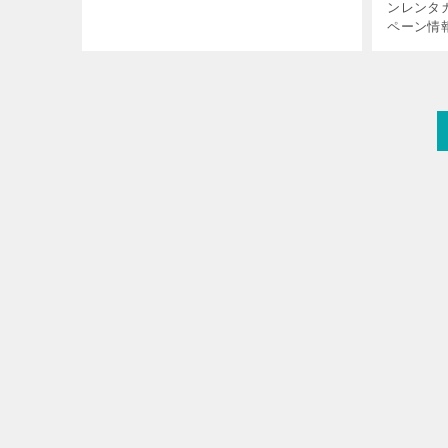
した。 入れ替え理由 スタッドレスタイ
ンレンタ
ヤは 2 シーズン使用でまだ使えるな、 と
ペーン情
判断し、クル […]
ンペーン
りで、4
ーの料金が