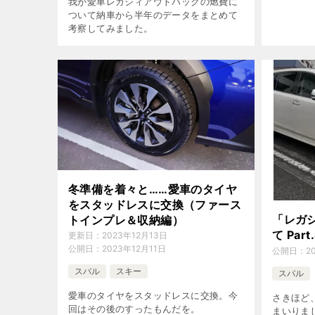
我が愛車レガシィアウトバックの燃費に
ついて納車から半年のデータをまとめて
考察してみました。
冬準備を着々と……愛車のタイヤ
をスタッドレスに交換（ファース
「レガ
トインプレ＆収納編）
て Par
更新日：
2023年12月13日
公開日：
2023年12月11日
公開日：
2
スバル
スキー
スバル
愛車のタイヤをスタッドレスに交換。今
さきほど
回はその後のすったもんだを。
まいりま