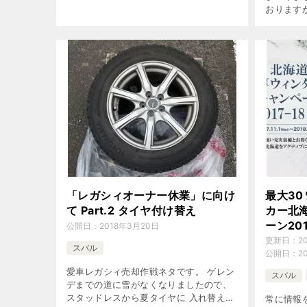
おります
投下いた
いて、 
思い […]
「レガシィオーナー休業」に向け
最大3
て Part.2 タイヤ付け替え
カー北
ーン201
公開日：
2018年3月20日
更新日：
2
スバル
公開日：
2
愛車レガシィ売却作戦ネタです。 ゲレン
スバル
デまでの道に雪がなくなりましたので、
スタッドレスから夏タイヤに 入れ替えま
常に情報