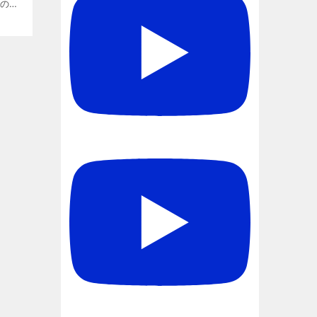
たので
にや
。