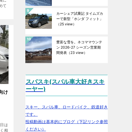
めて
カーシェア試乗記 タイムズカ
ーで新型「ホンダ フィット」
（25 view）
豊富な雪を。ネコママウンテ
ン 2026-27 シーズン営業期
間発表
（23 view）
スバスキ(スバル車大好きスキ
ーヤー)
向け
スキー、スバル車、ロードバイク、鉄道好き
です。
投稿動画は基本的にブログ（下記リンク参照
本日は
ください）
なく相