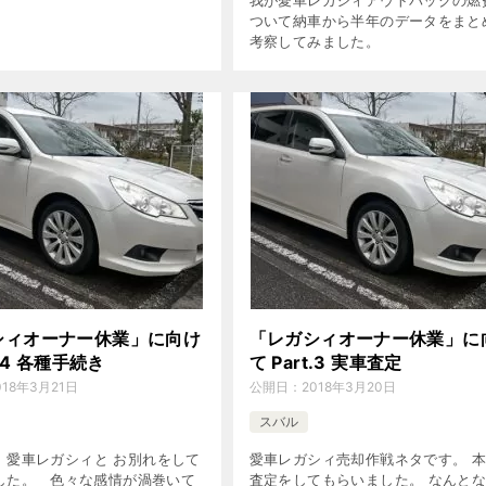
ついて納車から半年のデータをまと
考察してみました。
シィオーナー休業」に向け
「レガシィオーナー休業」に
t.4 各種手続き
て Part.3 実車査定
018年3月21日
公開日：
2018年3月20日
スバル
、愛車レガシィと お別れをして
愛車レガシィ売却作戦ネタです。 
した。 色々な感情が渦巻いて
査定をしてもらいました。 なんと