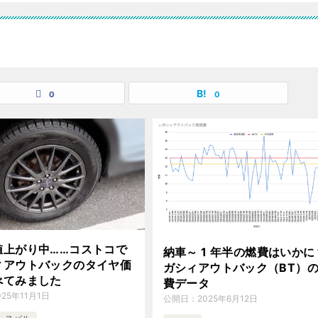
0
0
値上がり中……コストコで
納車～ 1 年半の燃費はいかに
ィアウトバックのタイヤ価
ガシィアウトバック（BT）
べてみました
費データ
025年11月1日
公開日：
2025年6月12日