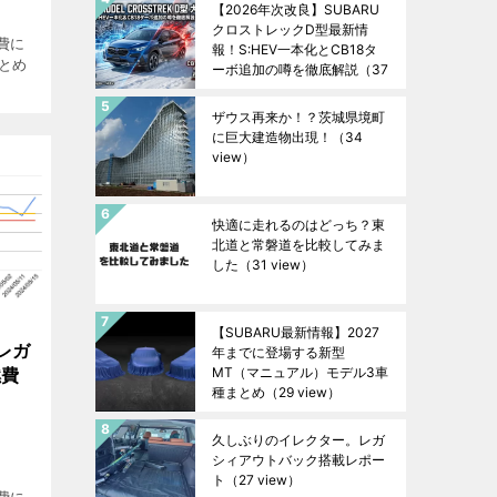
【2026年次改良】SUBARU
クロストレックD型最新情
費に
報！S:HEV一本化とCB18タ
まとめ
ーボ追加の噂を徹底解説
（37
view）
ザウス再来か！？茨城県境町
に巨大建造物出現！
（34
view）
快適に走れるのはどっち？東
北道と常磐道を比較してみま
した
（31 view）
【SUBARU最新情報】2027
レガ
年までに登場する新型
燃費
MT（マニュアル）モデル3車
種まとめ
（29 view）
久しぶりのイレクター。レガ
シィアウトバック搭載レポー
ト
（27 view）
費に