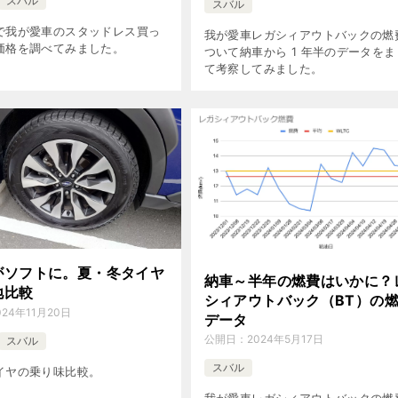
スバル
スバル
で我が愛車のスタッドレス買っ
我が愛車レガシィアウトバックの燃
価格を調べてみました。
ついて納車から 1 年半のデータを
て考察してみました。
がソフトに。夏・冬タイヤ
納車～半年の燃費はいかに？
地比較
シィアウトバック（BT）の
024年11月20日
データ
公開日：
2024年5月17日
スバル
スバル
イヤの乗り味比較。
我が愛車レガシィアウトバックの燃