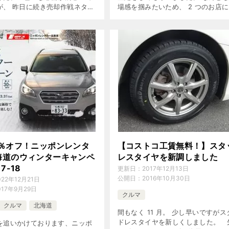
が、 昨日に続き売却作戦ネタを
場感を掴みたいため、 2 つのお店
します。 今回は諸手続きにつ
いしてみました。 対象車（我が愛
備忘録がてらまとめていきたいと
す） メーカー：スバル 車種：レガ
ツーリングワゴン […]
0％オフ！ニッポンレンタ
【コストコ工賃無料！】スタ
海道のウィンターキャンペ
レスタイヤを新調しました
7-18
更新日：
2017年12月13日
公開日：
2016年10月30日
022年12月21日
017年9月29日
クルマ
クルマ
北海道
間もなく 11 月。 少し早いですがス
ドレスタイヤを新しくしました。 
を追いかけております、ニッポ