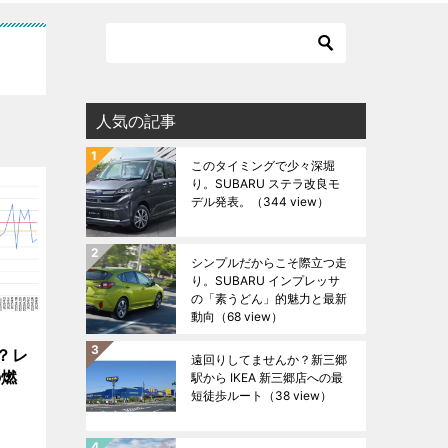
人気の記事
このタイミングで少々深堀
り。SUBARU ステラ改良モ
デル発表。
（344 view）
シンプルだからこそ際立つ走
り。SUBARU インプレッサ
の「素うどん」的魅力と最新
動向
（68 view）
？レ
遠回りしてませんか？新三郷
の燃
駅から IKEA 新三郷店への最
短徒歩ルート
（38 view）