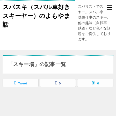
スバスキ（スバル車好き
スバリストでスキー
ヤー。スバル車、趣
スキーヤー）のよもやま
味兼仕事のスキー、
他の趣味（自転車、
話
鉄道）など色々な話
題をご提供しており
ます。
「スキー場」の記事一覧
Tweet
0
0