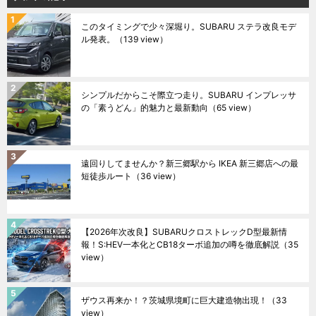
このタイミングで少々深堀り。SUBARU ステラ改良モデ
ル発表。
（139 view）
シンプルだからこそ際立つ走り。SUBARU インプレッサ
の「素うどん」的魅力と最新動向
（65 view）
遠回りしてませんか？新三郷駅から IKEA 新三郷店への最
短徒歩ルート
（36 view）
【2026年次改良】SUBARUクロストレックD型最新情
報！S:HEV一本化とCB18ターボ追加の噂を徹底解説
（35
view）
ザウス再来か！？茨城県境町に巨大建造物出現！
（33
view）