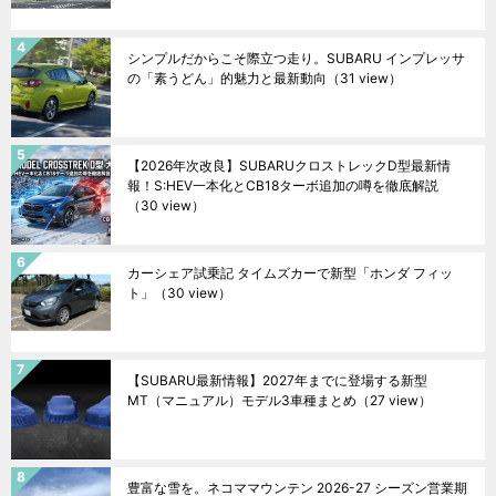
シンプルだからこそ際立つ走り。SUBARU インプレッサ
の「素うどん」的魅力と最新動向
（31 view）
【2026年次改良】SUBARUクロストレックD型最新情
報！S:HEV一本化とCB18ターボ追加の噂を徹底解説
（30 view）
カーシェア試乗記 タイムズカーで新型「ホンダ フィッ
ト」
（30 view）
【SUBARU最新情報】2027年までに登場する新型
MT（マニュアル）モデル3車種まとめ
（27 view）
豊富な雪を。ネコママウンテン 2026-27 シーズン営業期