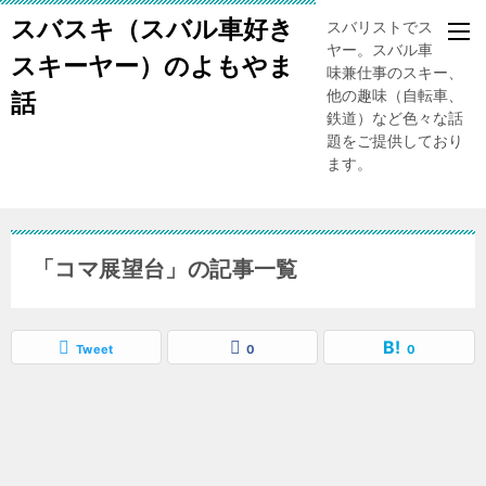
スバスキ（スバル車好き
スバリストでスキー
ヤー。スバル車、趣
スキーヤー）のよもやま
味兼仕事のスキー、
他の趣味（自転車、
話
鉄道）など色々な話
題をご提供しており
ます。
「コマ展望台」の記事一覧
Tweet
0
0