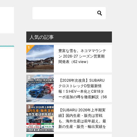
人気の記事
豊富な雪を。ネコママウンテ
ン 2026-27 シーズン営業期
間発表
（62 view）
【2026年次改良】SUBARU
クロストレックD型最新情
報！S:HEV一本化とCB18タ
ーボ追加の噂を徹底解説
（56
view）
【SUBARU 2026年上半期実
績】国内生産・販売は苦戦
も、海外生産は前年超え。最
新の生産・販売・輸出実績を
徹底解説！
（47 view）