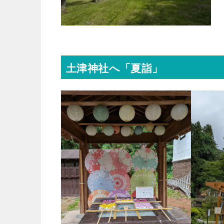
土津神社へ「夏詣」