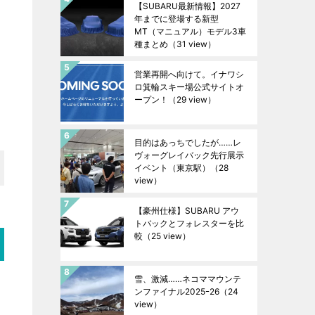
【SUBARU最新情報】2027
年までに登場する新型
MT（マニュアル）モデル3車
種まとめ
（31 view）
営業再開へ向けて。イナワシ
ロ箕輪スキー場公式サイトオ
ープン！
（29 view）
目的はあっちでしたが……レ
ヴォーグレイバック先行展示
イベント（東京駅）
（28
view）
【豪州仕様】SUBARU アウ
トバックとフォレスターを比
較
（25 view）
雪、激減……ネコママウンテ
ンファイナル2025ｰ26
（24
view）