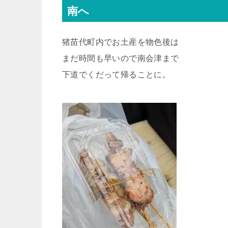
南へ
猪苗代町内でお土産を物色後は
まだ時間も早いので南会津まで
下道でくだって帰ることに。