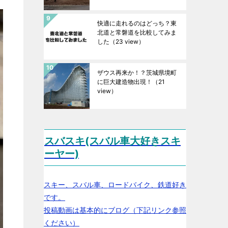
快適に走れるのはどっち？東
北道と常磐道を比較してみま
した
（23 view）
ザウス再来か！？茨城県境町
に巨大建造物出現！
（21
view）
スバスキ(スバル車大好きスキ
ーヤー)
スキー、スバル車、ロードバイク、鉄道好き
です。
投稿動画は基本的にブログ（下記リンク参照
ください）