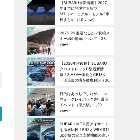
【SUBARU最新情報】2027
年までに登場する新型
MT（マニュアル）モデル3車
種まとめ
（40 view）
2025-26 復活なるか？箕輪ス
キー場の動向について
（38
view）
【2026年次改良】SUBARU
クロストレックD型最新情
報！S:HEV一本化とCB18タ
ーボ追加の噂を徹底解説
（36
view）
目的はあっちでしたが……レ
ヴォーグレイバック先行展示
イベント（東京駅）
（29
view）
SUBARU MT車用アイサイト
を徹底比較！BRZとWRX STI
Sport#の安全支援機能の違い