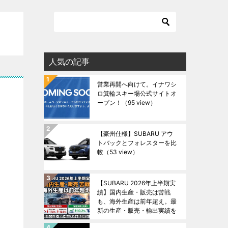
人気の記事
営業再開へ向けて。イナワシ
ロ箕輪スキー場公式サイトオ
ープン！
（95 view）
【豪州仕様】SUBARU アウ
トバックとフォレスターを比
較
（53 view）
【SUBARU 2026年上半期実
績】国内生産・販売は苦戦
も、海外生産は前年超え。最
新の生産・販売・輸出実績を
徹底解説！
（50 view）