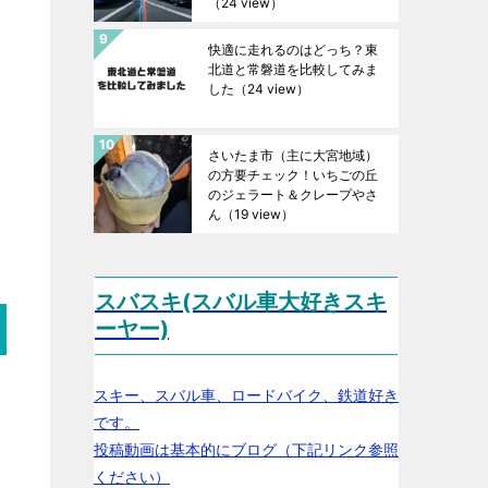
（24 view）
快適に走れるのはどっち？東
北道と常磐道を比較してみま
した
（24 view）
さいたま市（主に大宮地域）
の方要チェック！いちごの丘
のジェラート＆クレープやさ
ん
（19 view）
スバスキ(スバル車大好きスキ
ーヤー)
スキー、スバル車、ロードバイク、鉄道好き
です。
投稿動画は基本的にブログ（下記リンク参照
ください）