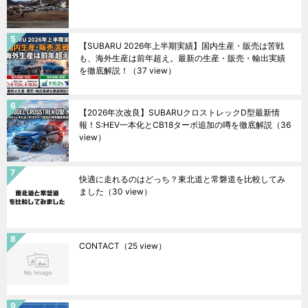
【SUBARU 2026年上半期実績】国内生産・販売は苦戦
も、海外生産は前年超え。最新の生産・販売・輸出実績
を徹底解説！
（37 view）
【2026年次改良】SUBARUクロストレックD型最新情
報！S:HEV一本化とCB18ターボ追加の噂を徹底解説
（36
view）
快適に走れるのはどっち？東北道と常磐道を比較してみ
ました
（30 view）
CONTACT
（25 view）