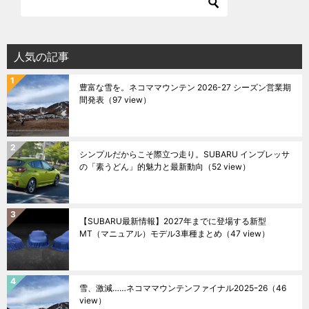
人気の記事
豊富な雪を。ネコママウンテン 2026-27 シーズン営業期
間発表
（97 view）
シンプルだからこそ際立つ走り。SUBARU インプレッサ
の「素うどん」的魅力と最新動向
（52 view）
【SUBARU最新情報】2027年までに登場する新型
MT（マニュアル）モデル3車種まとめ
（47 view）
雪、激減……ネコママウンテンファイナル2025ｰ26
（46
view）