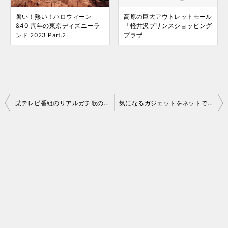
暑い！熱い！ハロウィーン
高原の巨大アウトレットモール
&40 周年の東京ディズニーラ
「軽井沢プリンスショッピング
ンド 2023 Part.2
プラザ
投
某テレビ番組のリアルガチ歌のオーディションに参戦
気になるガジェットをネットでレンタル「Rentio」
稿
ナ
ビ
ゲ
ー
シ
ョ