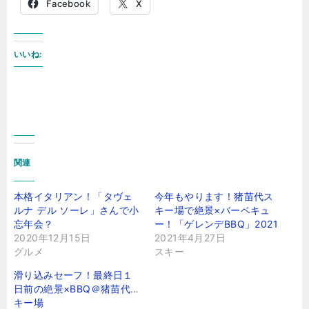
Facebook
X
いいね:
関連
本格イタリアン！「タヴェ
今年もやります！猪苗代ス
ルナ デル ソーレ」さんで小
キー場で絶景×バーベキュ
忘年会？
ー！「ゲレンデBBQ」2021
2020年12月15日
2021年4月27日
グルメ
スキー
滑り込みセーフ！最終日１
日前の絶景×BBQ＠猪苗代ス
キー場