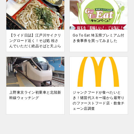
【ライド日誌】江戸川サイクリ
Go To Eat 埼玉県プレミアム付
ングロード近く！そば処 桂さ
き食事券を買ってみました
んでいただく絶品そばと天ぷら
上野東京ライン初乗車と北陸新
ジャンクフードが食べたいと
幹線ウォッチング
き！猪苗代スキー場から最寄り
のファーストフード店・飲食チ
ェーン店調査