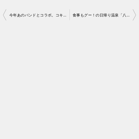
投
今年あのバンドとコラボ。コキアライトアップ 2025
食事もグー！の日帰り温泉「八郷温泉ゆりの郷」
稿
ナ
ビ
ゲ
ー
シ
ョ
ン