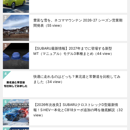
豊富な雪を。ネコママウンテン 2026-27 シーズン営業期
間発表
（55 view）
【SUBARU最新情報】2027年までに登場する新型
MT（マニュアル）モデル3車種まとめ
（44 view）
快適に走れるのはどっち？東北道と常磐道を比較してみ
ました
（34 view）
【2026年次改良】SUBARUクロストレックD型最新情
報！S:HEV一本化とCB18ターボ追加の噂を徹底解説
（32
view）