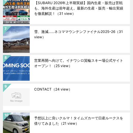
【SUBARU 2026年上半期実績】国内生産・販売は苦戦
も、海外生産は前年超え。最新の生産・販売・輸出実績
を徹底解説！
（31 view）
雪、激減……ネコママウンテンファイナル2025ｰ26
（31
view）
営業再開へ向けて。イナワシロ箕輪スキー場公式サイト
オープン！
（25 view）
CONTACT
（24 view）
予想以上に良いクルマ！タイムズカーで日産ルークスを
借りてみました
（21 view）