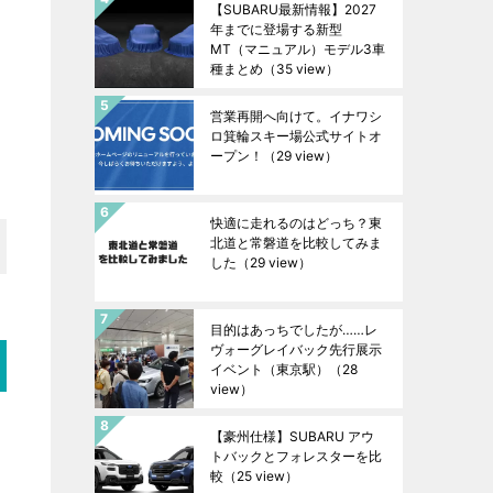
【SUBARU最新情報】2027
年までに登場する新型
MT（マニュアル）モデル3車
種まとめ
（35 view）
営業再開へ向けて。イナワシ
ロ箕輪スキー場公式サイトオ
ープン！
（29 view）
快適に走れるのはどっち？東
北道と常磐道を比較してみま
した
（29 view）
目的はあっちでしたが……レ
ヴォーグレイバック先行展示
イベント（東京駅）
（28
view）
【豪州仕様】SUBARU アウ
トバックとフォレスターを比
較
（25 view）