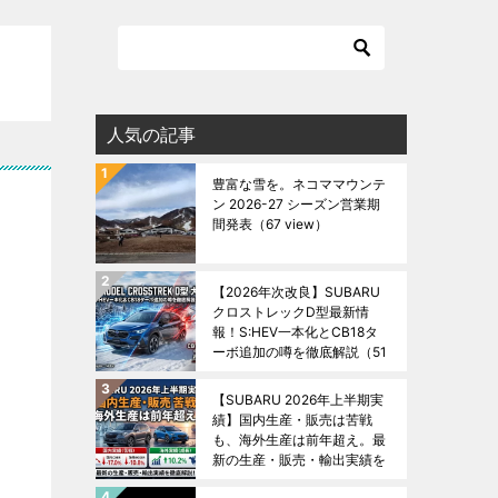
人気の記事
豊富な雪を。ネコママウンテ
ン 2026-27 シーズン営業期
間発表
（67 view）
【2026年次改良】SUBARU
クロストレックD型最新情
報！S:HEV一本化とCB18タ
ーボ追加の噂を徹底解説
（51
view）
【SUBARU 2026年上半期実
績】国内生産・販売は苦戦
も、海外生産は前年超え。最
新の生産・販売・輸出実績を
徹底解説！
（45 view）