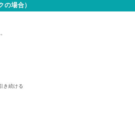
クの場合）
ん。
上引き続ける