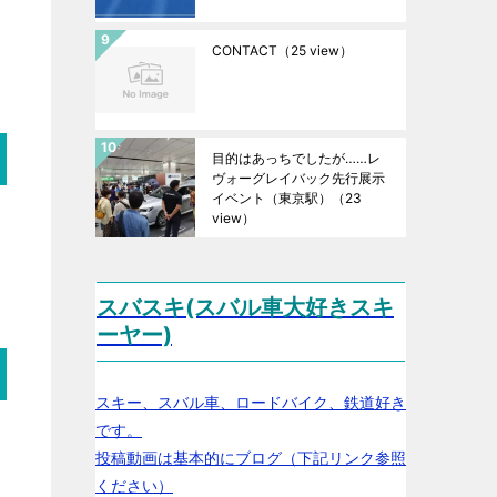
CONTACT
（25 view）
目的はあっちでしたが……レ
ヴォーグレイバック先行展示
イベント（東京駅）
（23
view）
スバスキ(スバル車大好きスキ
ーヤー)
スキー、スバル車、ロードバイク、鉄道好き
です。
投稿動画は基本的にブログ（下記リンク参照
ください）