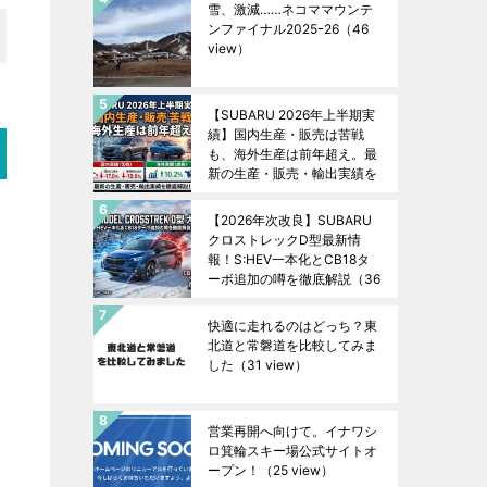
雪、激減……ネコママウンテ
ンファイナル2025ｰ26
（46
view）
【SUBARU 2026年上半期実
績】国内生産・販売は苦戦
も、海外生産は前年超え。最
新の生産・販売・輸出実績を
徹底解説！
（37 view）
【2026年次改良】SUBARU
クロストレックD型最新情
報！S:HEV一本化とCB18タ
ーボ追加の噂を徹底解説
（36
view）
快適に走れるのはどっち？東
北道と常磐道を比較してみま
した
（31 view）
営業再開へ向けて。イナワシ
ロ箕輪スキー場公式サイトオ
ープン！
（25 view）