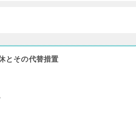
休とその代替措置
震。