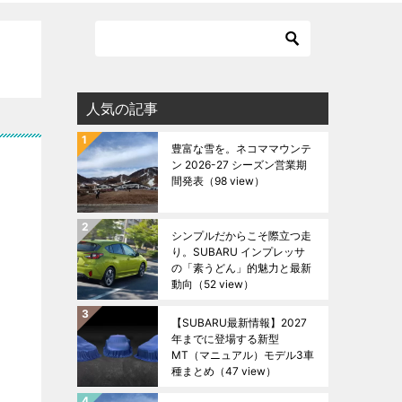
人気の記事
豊富な雪を。ネコママウンテ
ン 2026-27 シーズン営業期
間発表
（98 view）
シンプルだからこそ際立つ走
り。SUBARU インプレッサ
の「素うどん」的魅力と最新
動向
（52 view）
【SUBARU最新情報】2027
年までに登場する新型
MT（マニュアル）モデル3車
種まとめ
（47 view）