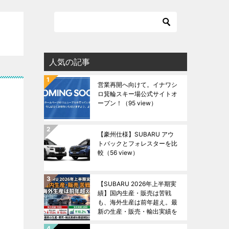
人気の記事
営業再開へ向けて。イナワシ
ロ箕輪スキー場公式サイトオ
ープン！
（95 view）
【豪州仕様】SUBARU アウ
トバックとフォレスターを比
較
（56 view）
【SUBARU 2026年上半期実
績】国内生産・販売は苦戦
も、海外生産は前年超え。最
新の生産・販売・輸出実績を
徹底解説！
（55 view）