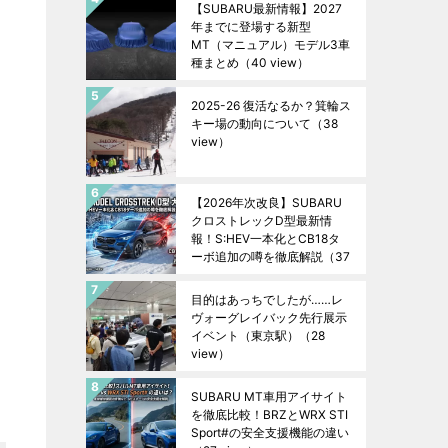
【SUBARU最新情報】2027
年までに登場する新型
MT（マニュアル）モデル3車
種まとめ
（40 view）
2025-26 復活なるか？箕輪ス
キー場の動向について
（38
view）
【2026年次改良】SUBARU
クロストレックD型最新情
報！S:HEV一本化とCB18タ
ーボ追加の噂を徹底解説
（37
view）
目的はあっちでしたが……レ
ヴォーグレイバック先行展示
イベント（東京駅）
（28
view）
SUBARU MT車用アイサイト
を徹底比較！BRZとWRX STI
Sport#の安全支援機能の違い