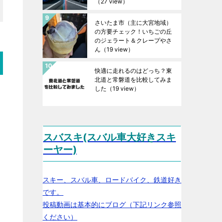
（27 view）
さいたま市（主に大宮地域）
の方要チェック！いちごの丘
のジェラート＆クレープやさ
ん
（19 view）
快適に走れるのはどっち？東
北道と常磐道を比較してみま
した
（19 view）
スバスキ(スバル車大好きスキ
ーヤー)
スキー、スバル車、ロードバイク、鉄道好き
です。
投稿動画は基本的にブログ（下記リンク参照
ください）