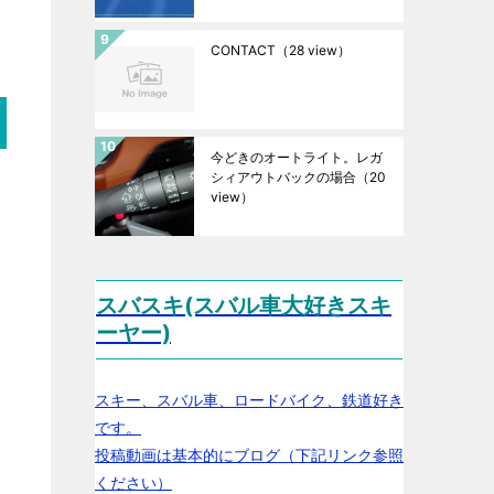
CONTACT
（28 view）
今どきのオートライト。レガ
シィアウトバックの場合
（20
view）
スバスキ(スバル車大好きスキ
ーヤー)
スキー、スバル車、ロードバイク、鉄道好き
です。
投稿動画は基本的にブログ（下記リンク参照
ください）