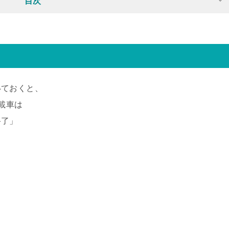
目次
いておくと、
搭載車は
終了」
。