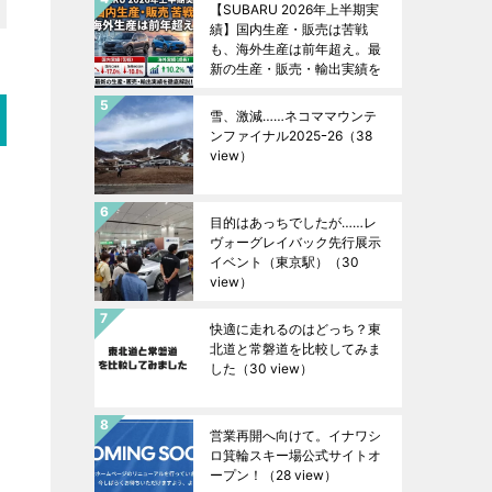
【SUBARU 2026年上半期実
績】国内生産・販売は苦戦
も、海外生産は前年超え。最
新の生産・販売・輸出実績を
徹底解説！
（40 view）
雪、激減……ネコママウンテ
ンファイナル2025ｰ26
（38
view）
目的はあっちでしたが……レ
ヴォーグレイバック先行展示
イベント（東京駅）
（30
view）
快適に走れるのはどっち？東
北道と常磐道を比較してみま
した
（30 view）
営業再開へ向けて。イナワシ
ロ箕輪スキー場公式サイトオ
ープン！
（28 view）