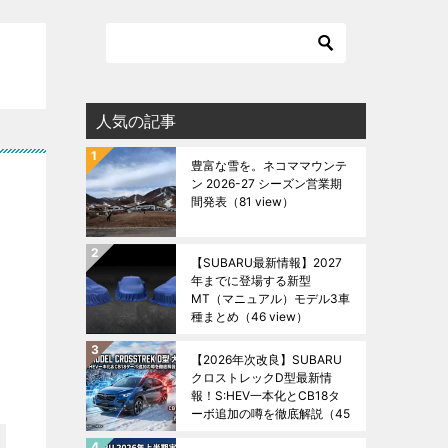
人気の記事
豊富な雪を。ネコママウンテ
ン 2026-27 シーズン営業期
間発表
（81 view）
【SUBARU最新情報】2027
年までに登場する新型
MT（マニュアル）モデル3車
種まとめ
（46 view）
【2026年次改良】SUBARU
クロストレックD型最新情
報！S:HEV一本化とCB18タ
ーボ追加の噂を徹底解説
（45
view）