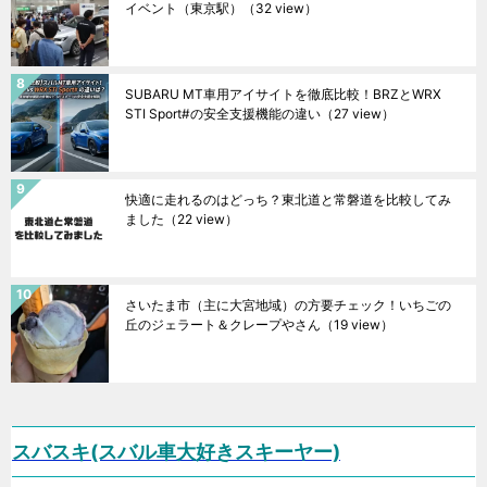
イベント（東京駅）
（32 view）
SUBARU MT車用アイサイトを徹底比較！BRZとWRX
STI Sport#の安全支援機能の違い
（27 view）
快適に走れるのはどっち？東北道と常磐道を比較してみ
ました
（22 view）
さいたま市（主に大宮地域）の方要チェック！いちごの
丘のジェラート＆クレープやさん
（19 view）
スバスキ(スバル車大好きスキーヤー)