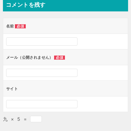
ナ
コメントを残す
ビ
ゲ
名前
必須
ー
シ
ョ
ン
メール（公開されません）
必須
サイト
九
×
5
=