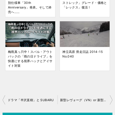
別仕様車「30th
ストレック」グレード・価格と
Anniversary」発表。そして終
「レックス」復活！
売へ……
梅雨真っ只中！スバル・アウト
神立高原 滑走日誌 2014-15
バックの「雨の日ドライブ」を
No.040
快適にする視界ハックとアイサ
イト対策
投
ドラマ「半沢直樹」と SUBARU
新型レヴォーグ（VN）or 新型アウトバック（BT）？
稿