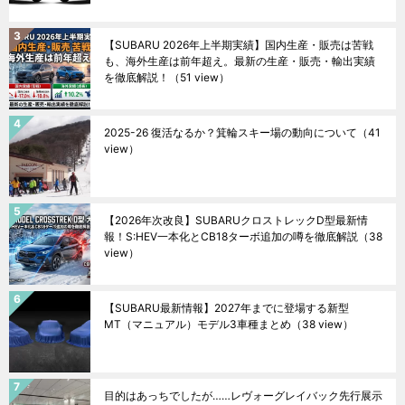
【SUBARU 2026年上半期実績】国内生産・販売は苦戦
も、海外生産は前年超え。最新の生産・販売・輸出実績
を徹底解説！
（51 view）
2025-26 復活なるか？箕輪スキー場の動向について
（41
view）
【2026年次改良】SUBARUクロストレックD型最新情
報！S:HEV一本化とCB18ターボ追加の噂を徹底解説
（38
view）
【SUBARU最新情報】2027年までに登場する新型
MT（マニュアル）モデル3車種まとめ
（38 view）
目的はあっちでしたが……レヴォーグレイバック先行展示