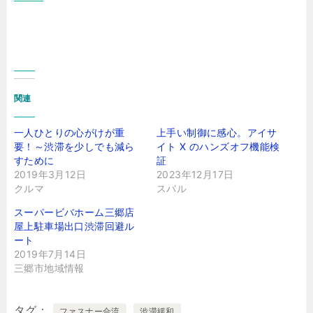
関連
一人ひとりの心がけが重
上手い制御に感心。アイサ
要！～渋滞を少しでも減ら
イト X のハンズオフ機能検
すために
証
2019年3月12日
2023年12月17日
クルマ
スバル
スーパービバホーム三郷店
屋上駐車場出口渋滞回避ル
ート
2019年7月14日
三郷市地域情報
タグ
ファスナー合流
渋滞緩和