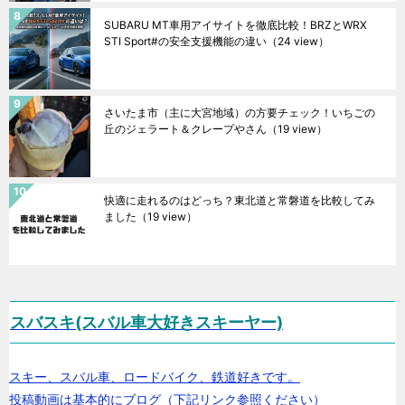
SUBARU MT車用アイサイトを徹底比較！BRZとWRX
STI Sport#の安全支援機能の違い
（24 view）
さいたま市（主に大宮地域）の方要チェック！いちごの
丘のジェラート＆クレープやさん
（19 view）
快適に走れるのはどっち？東北道と常磐道を比較してみ
ました
（19 view）
スバスキ(スバル車大好きスキーヤー)
スキー、スバル車、ロードバイク、鉄道好きです。
投稿動画は基本的にブログ（下記リンク参照ください）