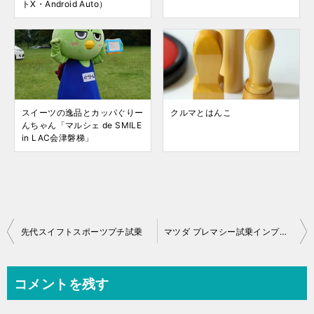
トX・Android Auto）
スイーツの逸品とカッパぐりー
クルマとはんこ
んちゃん「マルシェ de SMILE
in LAC会津磐梯」
投
先代スイフトスポーツプチ試乗
マツダ プレマシー試乗インプレッション
稿
ナ
コメントを残す
ビ