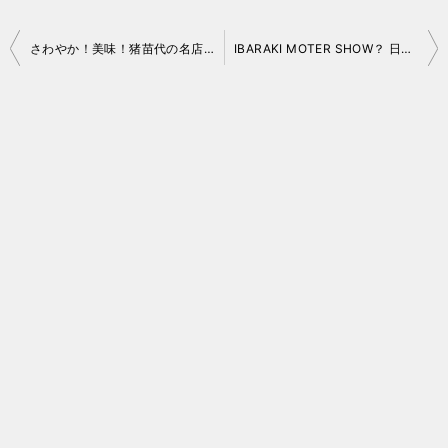
投
さわやか！美味！猪苗代の名店「よろずや日々喜」さんで夜の宴を
IBARAKI MOTER SHOW？ 日立くるまフェア「世界大展車会」2023 にいってきました
稿
ナ
ビ
ゲ
ー
シ
ョ
ン