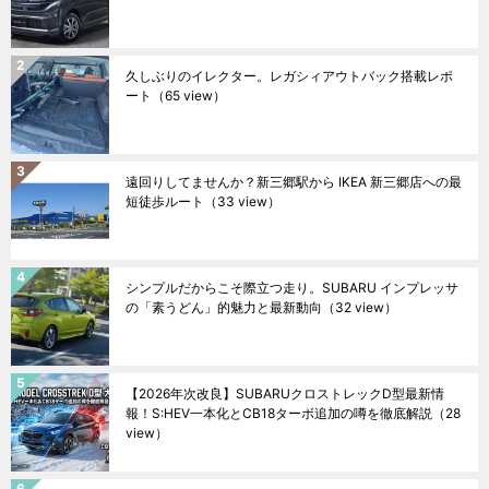
久しぶりのイレクター。レガシィアウトバック搭載レポ
ート
（65 view）
遠回りしてませんか？新三郷駅から IKEA 新三郷店への最
短徒歩ルート
（33 view）
シンプルだからこそ際立つ走り。SUBARU インプレッサ
の「素うどん」的魅力と最新動向
（32 view）
【2026年次改良】SUBARUクロストレックD型最新情
報！S:HEV一本化とCB18ターボ追加の噂を徹底解説
（28
view）