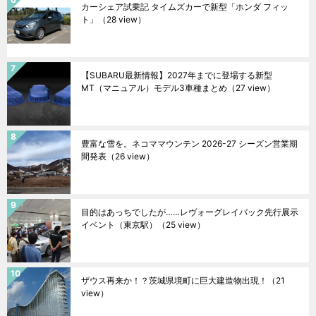
カーシェア試乗記 タイムズカーで新型「ホンダ フィッ
ト」
（28 view）
【SUBARU最新情報】2027年までに登場する新型
MT（マニュアル）モデル3車種まとめ
（27 view）
豊富な雪を。ネコママウンテン 2026-27 シーズン営業期
間発表
（26 view）
目的はあっちでしたが……レヴォーグレイバック先行展示
イベント（東京駅）
（25 view）
ザウス再来か！？茨城県境町に巨大建造物出現！
（21
view）