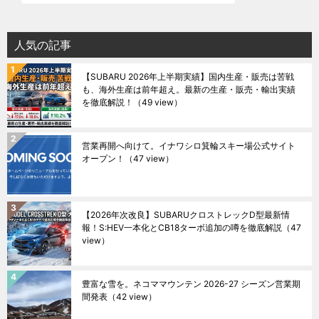
人気の記事
【SUBARU 2026年上半期実績】国内生産・販売は苦戦
も、海外生産は前年超え。最新の生産・販売・輸出実績
を徹底解説！
（49 view）
営業再開へ向けて。イナワシロ箕輪スキー場公式サイト
オープン！
（47 view）
【2026年次改良】SUBARUクロストレックD型最新情
報！S:HEV一本化とCB18ターボ追加の噂を徹底解説
（47
view）
豊富な雪を。ネコママウンテン 2026-27 シーズン営業期
間発表
（42 view）