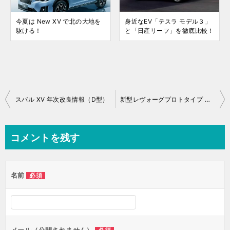
今夏は New XV で北の大地を
身近なEV「テスラ モデル３」
駆ける！
と「日産リーフ」を徹底比較！
投
スバル XV 年次改良情報（D型）
新型レヴォーグプロトタイプ 東京モーターショー2019で公開！
稿
ナ
コメントを残す
ビ
ゲ
名前
必須
ー
シ
ョ
ン