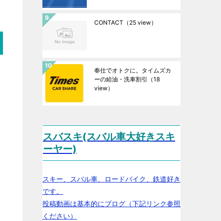
CONTACT
（25 view）
奉仕でオトクに。タイムズカ
ーの給油・洗車割引
（18
view）
スバスキ(スバル車大好きスキ
ーヤー)
スキー、スバル車、ロードバイク、鉄道好き
です。
投稿動画は基本的にブログ（下記リンク参照
ください）