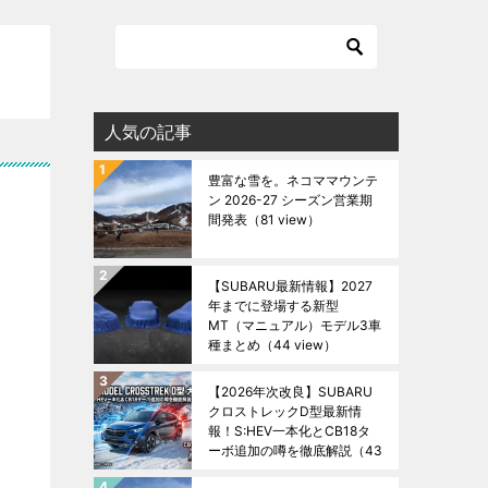
人気の記事
豊富な雪を。ネコママウンテ
ン 2026-27 シーズン営業期
間発表
（81 view）
【SUBARU最新情報】2027
年までに登場する新型
MT（マニュアル）モデル3車
種まとめ
（44 view）
【2026年次改良】SUBARU
クロストレックD型最新情
報！S:HEV一本化とCB18タ
ーボ追加の噂を徹底解説
（43
view）