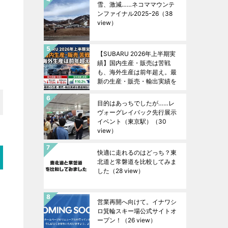
雪、激減……ネコママウンテ
ンファイナル2025ｰ26
（38
view）
【SUBARU 2026年上半期実
績】国内生産・販売は苦戦
も、海外生産は前年超え。最
新の生産・販売・輸出実績を
徹底解説！
（37 view）
目的はあっちでしたが……レ
ヴォーグレイバック先行展示
イベント（東京駅）
（30
view）
快適に走れるのはどっち？東
北道と常磐道を比較してみま
した
（28 view）
営業再開へ向けて。イナワシ
ロ箕輪スキー場公式サイトオ
ープン！
（26 view）