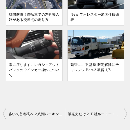
疑問解決！自転車での左折導入
New フォレスター米国仕様発
路がある交差点の走り方
表！
常に戻ります。レガシィアウト
緊張…… 中型 8t 限定解除にチ
バックのウインカー操作につい
ャレンジ Part.2 教習 1/5
て
投
歩いて首都高へ？八潮パーキングエリア訪問記
販売力だけ？ T 社ルーミー・タンクが売れる理由
稿