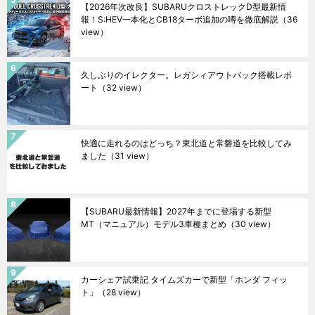
【2026年次改良】SUBARUクロストレックD型最新情
報！S:HEV一本化とCB18ターボ追加の噂を徹底解説
（36
view）
久しぶりのイレクター。レガシィアウトバック搭載レポ
ート
（32 view）
快適に走れるのはどっち？東北道と常磐道を比較してみ
ました
（31 view）
【SUBARU最新情報】2027年までに登場する新型
MT（マニュアル）モデル3車種まとめ
（30 view）
カーシェア試乗記 タイムズカーで新型「ホンダ フィッ
ト」
（28 view）