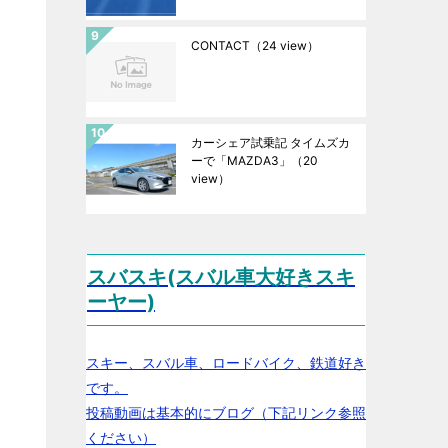
CONTACT
（24 view）
カーシェア試乗記 タイムズカ
ーで「MAZDA3」
（20
view）
スバスキ(スバル車大好きスキ
ーヤー)
スキー、スバル車、ロードバイク、鉄道好き
です。
投稿動画は基本的にブログ（下記リンク参照
ください）