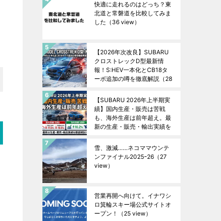
快適に走れるのはどっち？東
北道と常磐道を比較してみま
した
（36 view）
【2026年次改良】SUBARU
クロストレックD型最新情
報！S:HEV一本化とCB18タ
ーボ追加の噂を徹底解説
（28
view）
【SUBARU 2026年上半期実
績】国内生産・販売は苦戦
も、海外生産は前年超え。最
新の生産・販売・輸出実績を
徹底解説！
（27 view）
雪、激減……ネコママウンテ
ンファイナル2025ｰ26
（27
view）
営業再開へ向けて。イナワシ
ロ箕輪スキー場公式サイトオ
ープン！
（25 view）