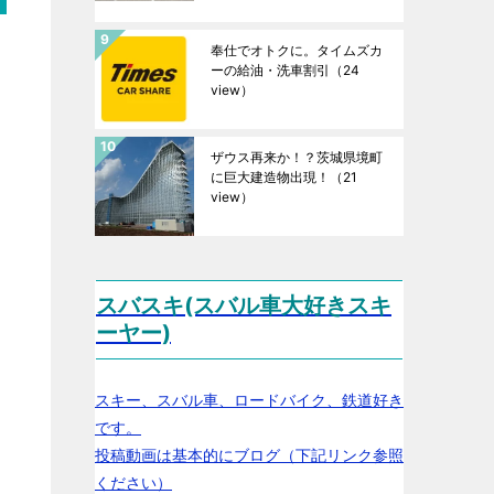
奉仕でオトクに。タイムズカ
ーの給油・洗車割引
（24
view）
ザウス再来か！？茨城県境町
に巨大建造物出現！
（21
view）
スバスキ(スバル車大好きスキ
ーヤー)
スキー、スバル車、ロードバイク、鉄道好き
です。
投稿動画は基本的にブログ（下記リンク参照
ください）