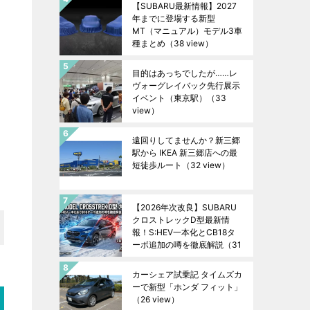
【SUBARU最新情報】2027
年までに登場する新型
MT（マニュアル）モデル3車
種まとめ
（38 view）
目的はあっちでしたが……レ
ヴォーグレイバック先行展示
イベント（東京駅）
（33
view）
遠回りしてませんか？新三郷
駅から IKEA 新三郷店への最
短徒歩ルート
（32 view）
【2026年次改良】SUBARU
クロストレックD型最新情
報！S:HEV一本化とCB18タ
ーボ追加の噂を徹底解説
（31
view）
カーシェア試乗記 タイムズカ
ーで新型「ホンダ フィット」
（26 view）