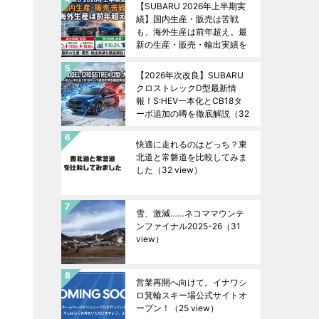
【SUBARU 2026年上半期実
績】国内生産・販売は苦戦
も、海外生産は前年超え。最
新の生産・販売・輸出実績を
徹底解説！
（32 view）
【2026年次改良】SUBARU
クロストレックD型最新情
報！S:HEV一本化とCB18タ
ーボ追加の噂を徹底解説
（32
view）
快適に走れるのはどっち？東
北道と常磐道を比較してみま
した
（32 view）
雪、激減……ネコママウンテ
ンファイナル2025ｰ26
（31
view）
営業再開へ向けて。イナワシ
ロ箕輪スキー場公式サイトオ
ープン！
（25 view）