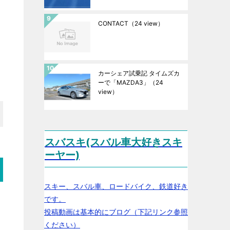
CONTACT
（24 view）
カーシェア試乗記 タイムズカ
ーで「MAZDA3」
（24
view）
スバスキ(スバル車大好きスキ
ーヤー)
スキー、スバル車、ロードバイク、鉄道好き
です。
投稿動画は基本的にブログ（下記リンク参照
ください）