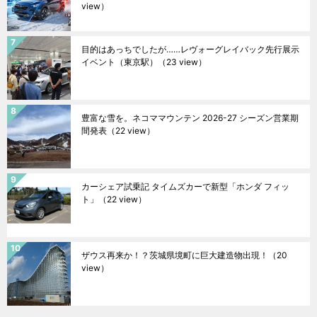
view）
目的はあっちでしたが……レヴォーグレイバック先行展示
イベント（東京駅）
（23 view）
豊富な雪を。ネコママウンテン 2026-27 シーズン営業期
間発表
（22 view）
カーシェア試乗記 タイムズカーで新型「ホンダ フィッ
ト」
（22 view）
ザウス再来か！？茨城県境町に巨大建造物出現！
（20
view）