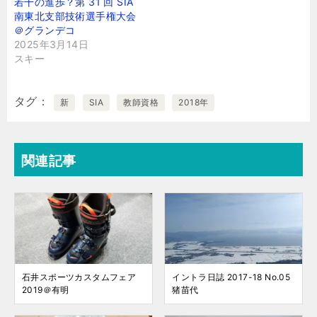
若干の進歩？第 31 回 SIA
南東北支部技術選手権大会
＠グランデコ
2025年3月14日
スキー
タグ
新
SIA
教師資格
2018年
関連記事
石井スポーツカスタムフェア
イントラ日誌 2017-18 No.05
2019＠有明
猪苗代