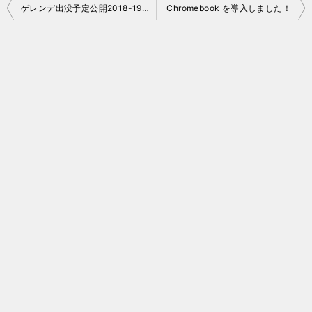
投
ゲレンデ出没予定公開2018-19【随時更新】
Chromebook を導入しました！
稿
ナ
ビ
ゲ
ー
シ
ョ
ン