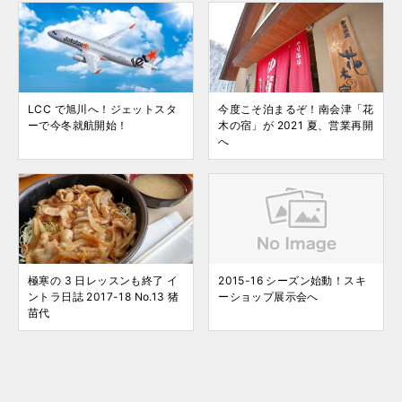
LCC で旭川へ！ジェットスタ
今度こそ泊まるぞ！南会津「花
ーで今冬就航開始！
木の宿」が 2021 夏、営業再開
へ
極寒の 3 日レッスンも終了 イ
2015-16 シーズン始動！スキ
ントラ日誌 2017-18 No.13 猪
ーショップ展示会へ
苗代