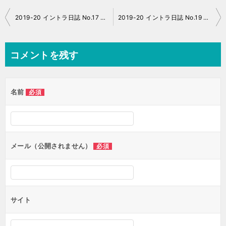
投
2019-20 イントラ日誌 No.17 猪苗代
2019-20 イントラ日誌 No.19 猪苗代
稿
ナ
コメントを残す
ビ
ゲ
名前
必須
ー
シ
ョ
ン
メール（公開されません）
必須
サイト