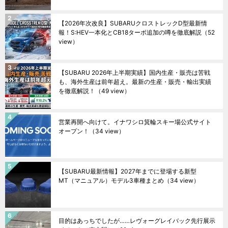
【2026年次改良】SUBARUクロストレックD型最新情
報！S:HEV一本化とCB18ターボ追加の噂を徹底解説
（52
view）
【SUBARU 2026年上半期実績】国内生産・販売は苦戦
も、海外生産は前年超え。最新の生産・販売・輸出実績
を徹底解説！
（49 view）
営業再開へ向けて。イナワシロ箕輪スキー場公式サイト
オープン！
（34 view）
【SUBARU最新情報】2027年までに登場する新型
MT（マニュアル）モデル3車種まとめ
（34 view）
目的はあっちでしたが……レヴォーグレイバック先行展示