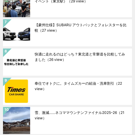
イベント（東京駅）
（29 view）
【豪州仕様】SUBARU アウトバックとフォレスターを比
較
（27 view）
快適に走れるのはどっち？東北道と常磐道を比較してみ
ました
（26 view）
奉仕でオトクに。タイムズカーの給油・洗車割引
（22
view）
雪、激減……ネコママウンテンファイナル2025ｰ26
（21
view）