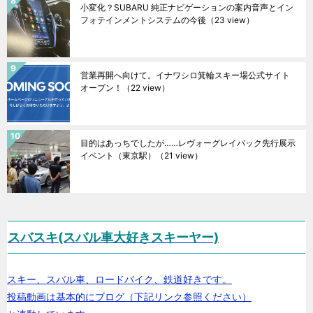
小変化？SUBARU 純正ナビゲーションの案内音声とイン
フォテインメントシステムの今後
（23 view）
営業再開へ向けて。イナワシロ箕輪スキー場公式サイト
オープン！
（22 view）
目的はあっちでしたが……レヴォーグレイバック先行展示
イベント（東京駅）
（21 view）
スバスキ(スバル車大好きスキーヤー)
スキー、スバル車、ロードバイク、鉄道好きです。
投稿動画は基本的にブログ（下記リンク参照ください）