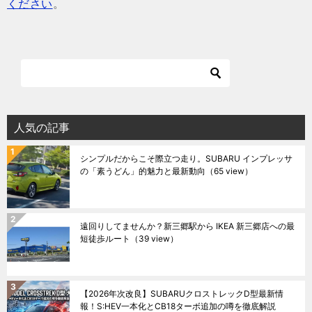
ください
。
人気の記事
シンプルだからこそ際立つ走り。SUBARU インプレッサ
の「素うどん」的魅力と最新動向
（65 view）
遠回りしてませんか？新三郷駅から IKEA 新三郷店への最
短徒歩ルート
（39 view）
【2026年次改良】SUBARUクロストレックD型最新情
報！S:HEV一本化とCB18ターボ追加の噂を徹底解説