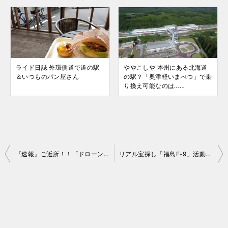
ライド日誌 外環側道で道の駅
ややこしや 本州にある北海道
＆いつものパン屋さん
の駅？「奥津軽いまべつ」で乗
り換え可能なのは……
投
『速報』ご近所！！「ドローンスクールジャパン埼玉三郷校」開校！
リアル宝探し「福島F-9」活動報告 No.01,02
稿
ナ
ビ
ゲ