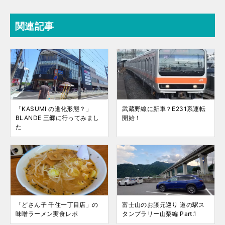
関連記事
「KASUMI の進化形態？」
武蔵野線に新車？E231系運転
BLANDE 三郷に行ってみまし
開始！
た
「どさん子 千住一丁目店」の
富士山のお膝元巡り 道の駅ス
味噌ラーメン実食レポ
タンプラリー山梨編 Part.1