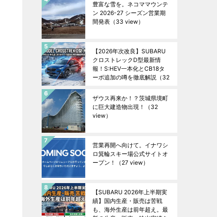
豊富な雪を。ネコママウンテ
ン 2026-27 シーズン営業期
間発表
（33 view）
【2026年次改良】SUBARU
クロストレックD型最新情
報！S:HEV一本化とCB18タ
ーボ追加の噂を徹底解説
（32
view）
ザウス再来か！？茨城県境町
に巨大建造物出現！
（32
view）
営業再開へ向けて。イナワシ
ロ箕輪スキー場公式サイトオ
ープン！
（27 view）
【SUBARU 2026年上半期実
績】国内生産・販売は苦戦
も、海外生産は前年超え。最