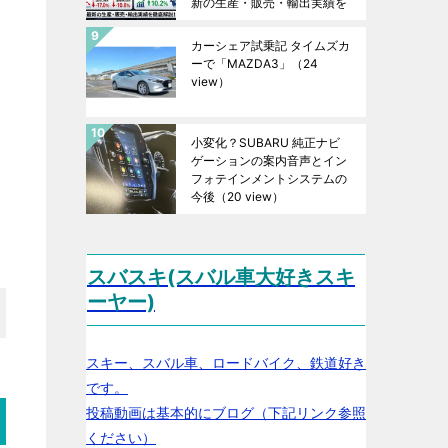
新の生産・販売・輸出実績を
徹底解説！
（24 view）
カーシェア試乗記 タイムズカ
ーで「MAZDA3」
（24
view）
小変化？SUBARU 純正ナビ
ゲーションの案内音声とイン
フォテインメントシステムの
今後
（20 view）
スバスキ(スバル車大好きスキ
ーヤー)
スキー、スバル車、ロードバイク、鉄道好き
です。
投稿動画は基本的にブログ（下記リンク参照
ください）