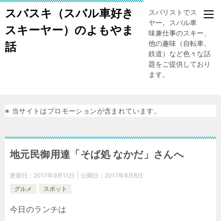
スバスキ（スバル車好き
スバリストでスキー
ヤー。スバル車、趣
スキーヤー）のよもやま
味兼仕事のスキー、
他の趣味（自転車、
話
鉄道）など色々な話
題をご提供しており
ます。
※ 当サイトはプロモーションが含まれています。
地元民御用達「そば処 なかだ」さんへ
更新日：
2017年9月11日
公開日：
2017年8月8日
グルメ
スポット
今日のランチは