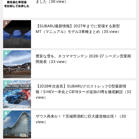
ました
（36 view）
【SUBARU最新情報】2027年までに登場する新型
MT（マニュアル）モデル3車種まとめ
（35 view）
豊富な雪を。ネコママウンテン 2026-27 シーズン営業期
間発表
（33 view）
【2026年次改良】SUBARUクロストレックD型最新情
報！S:HEV一本化とCB18ターボ追加の噂を徹底解説
（32
view）
ザウス再来か！？茨城県境町に巨大建造物出現！
（30
view）