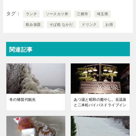
タグ
ランチ
ソースカツ丼
三郷市
埼玉県
飲み放題
そば処 なかだ
ドリンク
お得
関連記事
冬の猪苗代観光
あつ湯と昭和の癒やし。岳温泉
と二本松バイパスドライブイン