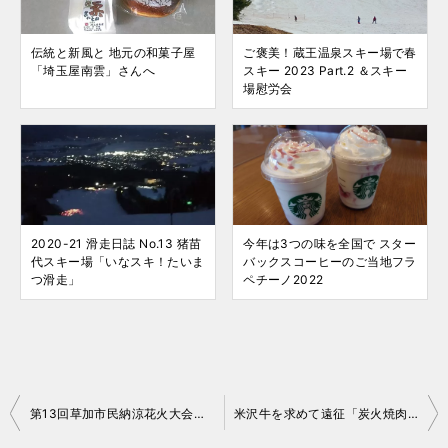
伝統と新風と 地元の和菓子屋
ご褒美！蔵王温泉スキー場で春
「埼玉屋南雲」さんへ
スキー 2023 Part.2 ＆スキー
場慰労会
2020-21 滑走日誌 No.13 猪苗
今年は3つの味を全国で スター
代スキー場「いなスキ！たいま
バックスコーヒーのご当地フラ
つ滑走」
ペチーノ2022
投
第13回草加市民納涼花火大会をレイクタウンから
米沢牛を求めて遠征「炭火焼肉いろり」さんへ
稿