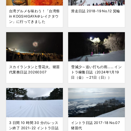
台湾グルメを味わう！「台湾祭
滑走日誌 2018-19 No.12 箕輪
in KOGSHIGAYA＠レイクタウ
ン」に行ってきました
スカイランタンと雪花火。猪苗
雪減少～追い打ちの雨…… イン
代業務日誌 20260307
トラ稼働日誌（2024年1月19
日（金）～21日（日））
3 日間 10 時間 30 分のレッス
イントラ日誌 2017-18 No.07
ン終了 2021-22 イントラ日誌
猪苗代