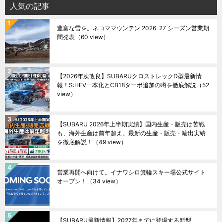
人気の記事
豊富な雪を。ネコママウンテン 2026-27 シーズン営業期
間発表
（60 view）
【2026年次改良】SUBARUクロストレックD型最新情
報！S:HEV一本化とCB18ターボ追加の噂を徹底解説
（52
view）
【SUBARU 2026年上半期実績】国内生産・販売は苦戦
も、海外生産は前年超え。最新の生産・販売・輸出実績
を徹底解説！
（49 view）
営業再開へ向けて。イナワシロ箕輪スキー場公式サイト
オープン！
（34 view）
【SUBARU最新情報】2027年までに登場する新型