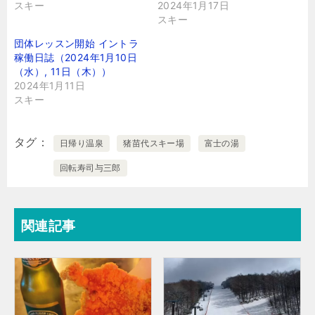
スキー
2024年1月17日
スキー
団体レッスン開始 イントラ
稼働日誌（2024年1月10日
（水）, 11日（木））
2024年1月11日
スキー
タグ
日帰り温泉
猪苗代スキー場
富士の湯
回転寿司与三郎
関連記事