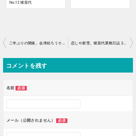
No.12 猪苗代
投
二年ぶりの開催。会津絵ろうそくまつり
恋しや新雪。猪苗代業務日誌 20260216
稿
ナ
コメントを残す
ビ
ゲ
名前
必須
ー
シ
ョ
ン
メール（公開されません）
必須