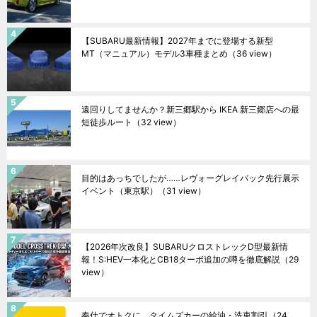
【SUBARU最新情報】2027年までに登場する新型
MT（マニュアル）モデル3車種まとめ
（36 view）
遠回りしてませんか？新三郷駅から IKEA 新三郷店への最
短徒歩ルート
（32 view）
目的はあっちでしたが……レヴォーグレイバック先行展示
イベント（東京駅）
（31 view）
【2026年次改良】SUBARUクロストレックD型最新情
報！S:HEV一本化とCB18ターボ追加の噂を徹底解説
（29
view）
奉仕でオトクに。タイムズカーの給油・洗車割引
（24