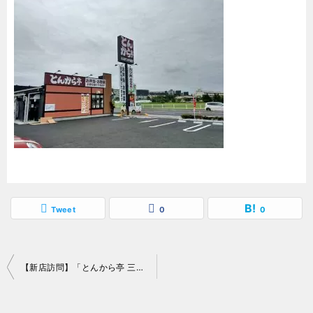
Tweet
0
0
投
【新店訪問】「とんから亭 三郷彦成店」さん
稿
ナ