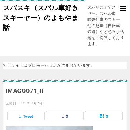
スバスキ（スバル車好き
スバリストでスキー
ヤー。スバル車、趣
スキーヤー）のよもやま
味兼仕事のスキー、
他の趣味（自転車、
話
鉄道）など色々な話
題をご提供しており
ます。
※ 当サイトはプロモーションが含まれています。
IMAG0071_R
公開日：
2017年7月26日
Tweet
0
0