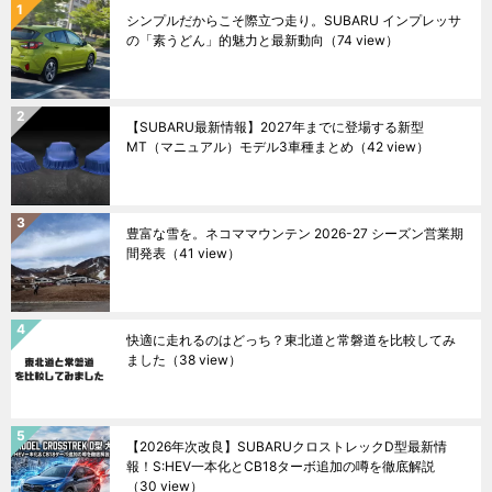
シンプルだからこそ際立つ走り。SUBARU インプレッサ
の「素うどん」的魅力と最新動向
（74 view）
【SUBARU最新情報】2027年までに登場する新型
MT（マニュアル）モデル3車種まとめ
（42 view）
豊富な雪を。ネコママウンテン 2026-27 シーズン営業期
間発表
（41 view）
快適に走れるのはどっち？東北道と常磐道を比較してみ
ました
（38 view）
【2026年次改良】SUBARUクロストレックD型最新情
報！S:HEV一本化とCB18ターボ追加の噂を徹底解説
（30 view）