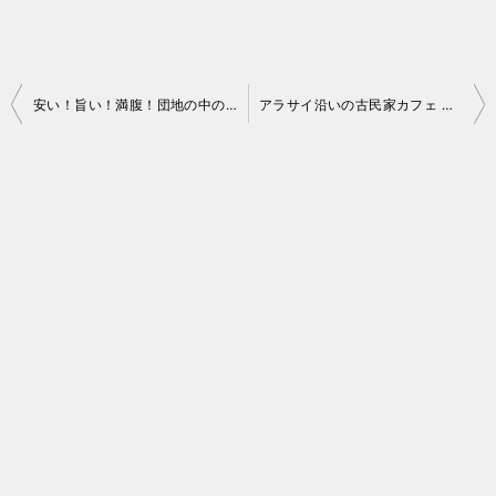
投
安い！旨い！満腹！団地の中の本格沖縄家庭料理店「きしみ～る」さん
アラサイ沿いの古民家カフェ ライド日誌 No.004
稿
ナ
ビ
ゲ
ー
シ
ョ
ン