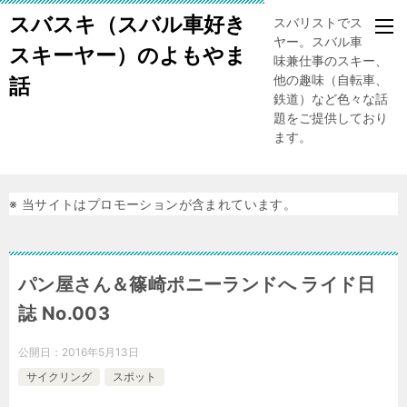
スバスキ（スバル車好き
スバリストでスキー
ヤー。スバル車、趣
スキーヤー）のよもやま
味兼仕事のスキー、
他の趣味（自転車、
話
鉄道）など色々な話
題をご提供しており
ます。
※ 当サイトはプロモーションが含まれています。
パン屋さん＆篠崎ポニーランドへ ライド日
誌 No.003
公開日：
2016年5月13日
サイクリング
スポット