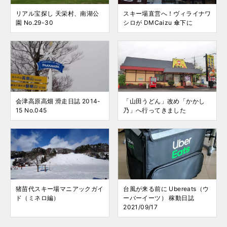
リアル宝探し 天栄村、南湖公
スキー場直営へ！ヴィライナワ
園 No.29-30
シロが DMCaizu 傘下に
会津高原高畑 滑走日誌 2014-
「山田うどん」改め「かかし
15 No.045
乃」へ行ってきました
猪苗代スキー場マニアックガイ
台風が来る前に Ubereats（ウ
ド（ミネロ編）
ーバーイーツ） 稼動日誌
2021/09/17