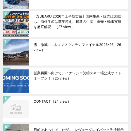
【SUBARU 2026年上半期実績】国内生産・販売は苦戦
も、海外生産は前年超え。最新の生産・販売・輸出実績
を徹底解説！
（27 view）
雪、激減……ネコママウンテンファイナル2025ｰ26
（26
view）
営業再開へ向けて。イナワシロ箕輪スキー場公式サイト
オープン！
（25 view）
CONTACT
（24 view）
目的はあっちでしたが……レヴォーグレイバック先行展示