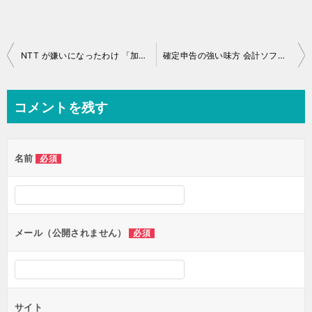
投
NTT が嫌いになったわけ 「加入権」詐欺
確定申告の強い味方 会計ソフトのオススメは
稿
ナ
コメントを残す
ビ
ゲ
名前
必須
ー
シ
ョ
ン
メール（公開されません）
必須
サイト