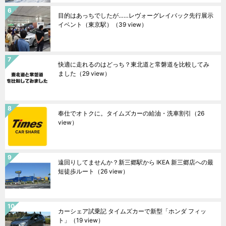
目的はあっちでしたが……レヴォーグレイバック先行展示
イベント（東京駅）
（39 view）
快適に走れるのはどっち？東北道と常磐道を比較してみ
ました
（29 view）
奉仕でオトクに。タイムズカーの給油・洗車割引
（26
view）
遠回りしてませんか？新三郷駅から IKEA 新三郷店への最
短徒歩ルート
（26 view）
カーシェア試乗記 タイムズカーで新型「ホンダ フィッ
ト」
（19 view）