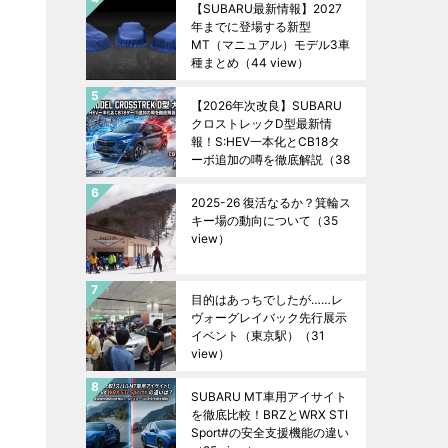
【SUBARU最新情報】2027
年までに登場する新型
MT（マニュアル）モデル3車
種まとめ
（44 view）
【2026年次改良】SUBARU
クロストレックD型最新情
報！S:HEV一本化とCB18タ
ーボ追加の噂を徹底解説
（38
view）
2025-26 復活なるか？箕輪ス
キー場の動向について
（35
view）
目的はあっちでしたが……レ
ヴォーグレイバック先行展示
イベント（東京駅）
（31
view）
SUBARU MT車用アイサイト
を徹底比較！BRZとWRX STI
Sport#の安全支援機能の違い