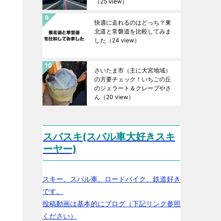
（25 view）
快適に走れるのはどっち？東
北道と常磐道を比較してみま
した
（24 view）
さいたま市（主に大宮地域）
の方要チェック！いちごの丘
のジェラート＆クレープやさ
ん
（20 view）
スバスキ(スバル車大好きスキ
ーヤー)
スキー、スバル車、ロードバイク、鉄道好き
です。
投稿動画は基本的にブログ（下記リンク参照
ください）