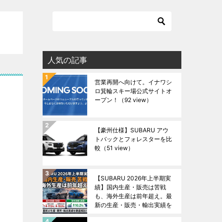
人気の記事
営業再開へ向けて。イナワシ
ロ箕輪スキー場公式サイトオ
ープン！
（92 view）
【豪州仕様】SUBARU アウ
トバックとフォレスターを比
較
（51 view）
【SUBARU 2026年上半期実
績】国内生産・販売は苦戦
も、海外生産は前年超え。最
新の生産・販売・輸出実績を
徹底解説！
（47 view）