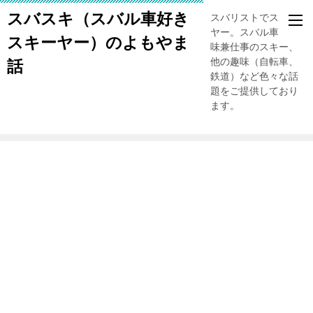
スバスキ（スバル車好き
スバリストでスキー
ヤー。スバル車、趣
スキーヤー）のよもやま
味兼仕事のスキー、
他の趣味（自転車、
話
鉄道）など色々な話
題をご提供しており
ます。