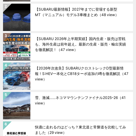
【SUBARU最新情報】2027年までに登場する新型
MT（マニュアル）モデル3車種まとめ
（48 view）
【SUBARU 2026年上半期実績】国内生産・販売は苦戦
も、海外生産は前年超え。最新の生産・販売・輸出実績
を徹底解説！
（47 view）
【2026年次改良】SUBARUクロストレックD型最新情
報！S:HEV一本化とCB18ターボ追加の噂を徹底解説
（47
view）
雪、激減……ネコママウンテンファイナル2025ｰ26
（41
view）
快適に走れるのはどっち？東北道と常磐道を比較してみ
ました
（29 view）