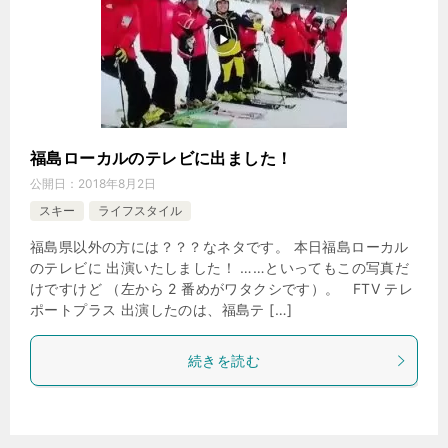
福島ローカルのテレビに出ました！
公開日：
2018年8月2日
スキー
ライフスタイル
福島県以外の方には？？？なネタです。 本日福島ローカル
のテレビに 出演いたしました！ ……といってもこの写真だ
けですけど （左から 2 番めがワタクシです）。 FTV テレ
ポートプラス 出演したのは、福島テ […]
続きを読む