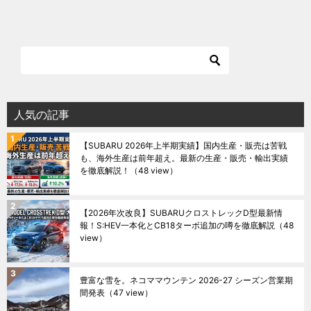
人気の記事
【SUBARU 2026年上半期実績】国内生産・販売は苦戦
も、海外生産は前年超え。最新の生産・販売・輸出実績
を徹底解説！
（48 view）
【2026年次改良】SUBARUクロストレックD型最新情
報！S:HEV一本化とCB18ターボ追加の噂を徹底解説
（48
view）
豊富な雪を。ネコママウンテン 2026-27 シーズン営業期
間発表
（47 view）