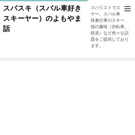
スバスキ（スバル車好き
スバリストでスキー
ヤー。スバル車、趣
スキーヤー）のよもやま
味兼仕事のスキー、
他の趣味（自転車、
話
鉄道）など色々な話
題をご提供しており
ます。