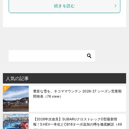
続きを読む
人気の記事
豊富な雪を。ネコママウンテン 2026-27 シーズン営業期
間発表
（76 view）
【2026年次改良】SUBARUクロストレックD型最新情
報！S:HEV一本化とCB18ターボ追加の噂を徹底解説
（49