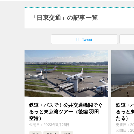
「日東交通」の記事一覧
Tweet
鉄道・バスで！公共交通機関でぐ
鉄道・
るっと東京湾ツアー（後編 羽田
るっと
空港）
たる）
公開日：
2023年8月25日
更新日：
2
公開日：
2