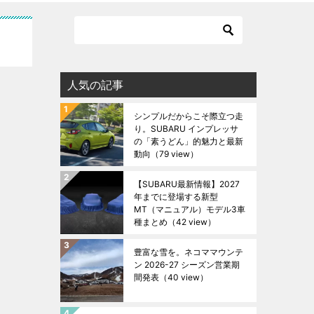
人気の記事
シンプルだからこそ際立つ走
り。SUBARU インプレッサ
の「素うどん」的魅力と最新
動向
（79 view）
【SUBARU最新情報】2027
年までに登場する新型
MT（マニュアル）モデル3車
種まとめ
（42 view）
豊富な雪を。ネコママウンテ
ン 2026-27 シーズン営業期
間発表
（40 view）