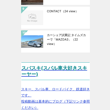
CONTACT
（24 view）
カーシェア試乗記 タイムズカ
ーで「MAZDA3」
（22
view）
スバスキ(スバル車大好きスキ
ーヤー)
スキー、スバル車、ロードバイク、鉄道好き
です。
投稿動画は基本的にブログ（下記リンク参照
ください）