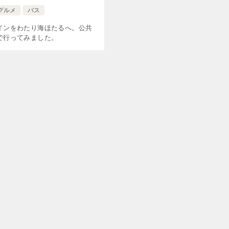
グルメ
バス
インをわたり海ほたるへ。公共
で行ってみました。