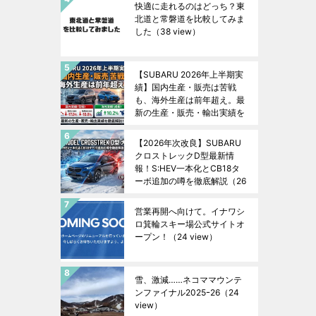
快適に走れるのはどっち？東
北道と常磐道を比較してみま
した
（38 view）
【SUBARU 2026年上半期実
績】国内生産・販売は苦戦
も、海外生産は前年超え。最
新の生産・販売・輸出実績を
徹底解説！
（26 view）
【2026年次改良】SUBARU
クロストレックD型最新情
報！S:HEV一本化とCB18タ
ーボ追加の噂を徹底解説
（26
view）
営業再開へ向けて。イナワシ
ロ箕輪スキー場公式サイトオ
ープン！
（24 view）
雪、激減……ネコママウンテ
ンファイナル2025ｰ26
（24
view）