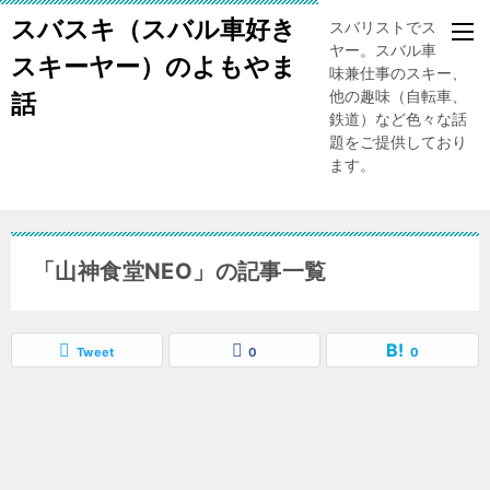
スバスキ（スバル車好き
スバリストでスキー
ヤー。スバル車、趣
スキーヤー）のよもやま
味兼仕事のスキー、
他の趣味（自転車、
話
鉄道）など色々な話
題をご提供しており
ます。
「山神食堂NEO」の記事一覧
Tweet
0
0