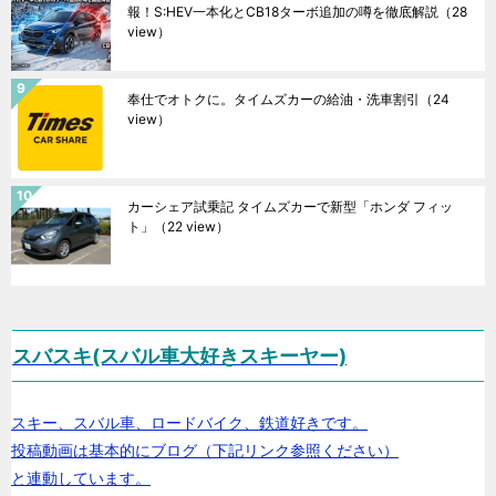
報！S:HEV一本化とCB18ターボ追加の噂を徹底解説
（28
view）
奉仕でオトクに。タイムズカーの給油・洗車割引
（24
view）
カーシェア試乗記 タイムズカーで新型「ホンダ フィッ
ト」
（22 view）
スバスキ(スバル車大好きスキーヤー)
スキー、スバル車、ロードバイク、鉄道好きです。
投稿動画は基本的にブログ（下記リンク参照ください）
と連動しています。