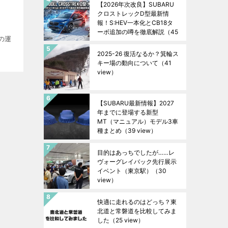
【2026年次改良】SUBARU
クロストレックD型最新情
報！S:HEV一本化とCB18タ
ーボ追加の噂を徹底解説
（45
の運
view）
2025-26 復活なるか？箕輪ス
キー場の動向について
（41
view）
【SUBARU最新情報】2027
年までに登場する新型
MT（マニュアル）モデル3車
種まとめ
（39 view）
目的はあっちでしたが……レ
ヴォーグレイバック先行展示
イベント（東京駅）
（30
view）
快適に走れるのはどっち？東
北道と常磐道を比較してみま
した
（25 view）