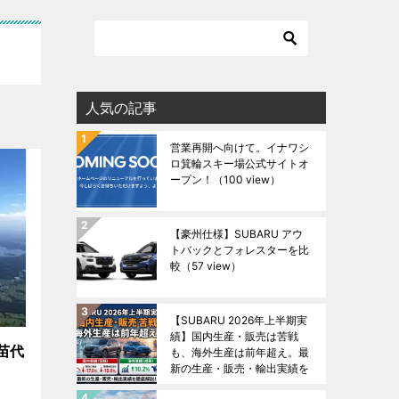
人気の記事
営業再開へ向けて。イナワシ
ロ箕輪スキー場公式サイトオ
ープン！
（100 view）
【豪州仕様】SUBARU アウ
トバックとフォレスターを比
較
（57 view）
【SUBARU 2026年上半期実
績】国内生産・販売は苦戦
苗代
も、海外生産は前年超え。最
新の生産・販売・輸出実績を
徹底解説！
（49 view）