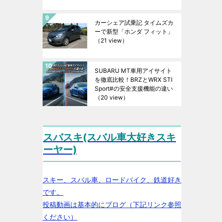
カーシェア試乗記 タイムズカ
ーで新型「ホンダ フィット」
（21 view）
SUBARU MT車用アイサイト
を徹底比較！BRZとWRX STI
Sport#の安全支援機能の違い
（20 view）
スバスキ(スバル車大好きスキ
ーヤー)
スキー、スバル車、ロードバイク、鉄道好き
です。
投稿動画は基本的にブログ（下記リンク参照
ください）