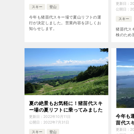
更新日：
2
スキー
登山
公開日：
2
今年も猪苗代スキー場で夏山リフトの運
スキー
行が決定しました。営業内容を詳しくお
知らせします。
猪苗代ス
検のため
夏の絶景もお気軽に！猪苗代スキ
ー場の夏リフトに乗ってみました
今年も
更新日：
2022年10月11日
苗代スキ
公開日：
2022年7月31日
更新日：
2
スキー
登山