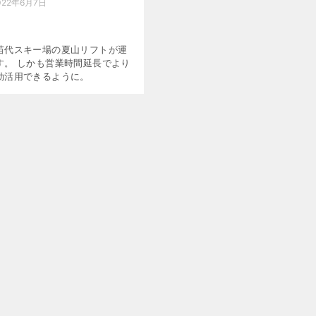
022年6月7日
苗代スキー場の夏山リフトが運
す。 しかも営業時間延長でより
効活用できるように。