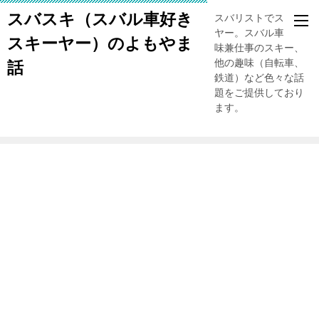
スバスキ（スバル車好き
スバリストでスキー
ヤー。スバル車、趣
スキーヤー）のよもやま
味兼仕事のスキー、
他の趣味（自転車、
話
鉄道）など色々な話
題をご提供しており
ます。