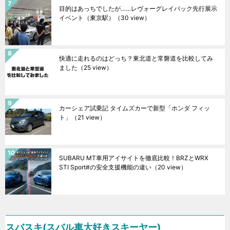
目的はあっちでしたが……レヴォーグレイバック先行展示
イベント（東京駅）
（30 view）
快適に走れるのはどっち？東北道と常磐道を比較してみ
ました
（25 view）
カーシェア試乗記 タイムズカーで新型「ホンダ フィッ
ト」
（21 view）
SUBARU MT車用アイサイトを徹底比較！BRZとWRX
STI Sport#の安全支援機能の違い
（20 view）
スバスキ(スバル車大好きスキーヤー)