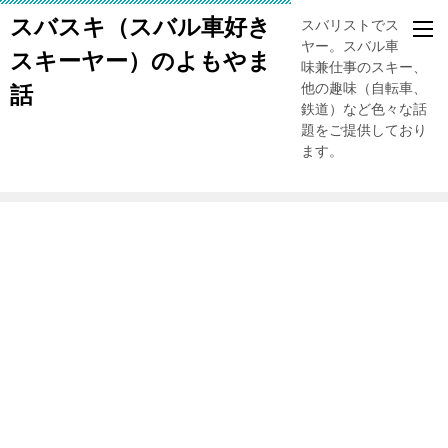
スバスキ（スバル車好き
スバリストでスキー
ヤー。スバル車、趣
スキーヤー）のよもやま
味兼仕事のスキー、
他の趣味（自転車、
話
鉄道）など色々な話
題をご提供しており
ます。