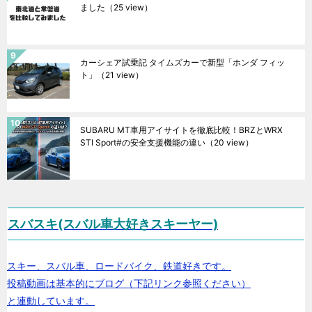
ました
（25 view）
カーシェア試乗記 タイムズカーで新型「ホンダ フィッ
ト」
（21 view）
SUBARU MT車用アイサイトを徹底比較！BRZとWRX
STI Sport#の安全支援機能の違い
（20 view）
スバスキ(スバル車大好きスキーヤー)
スキー、スバル車、ロードバイク、鉄道好きです。
投稿動画は基本的にブログ（下記リンク参照ください）
と連動しています。